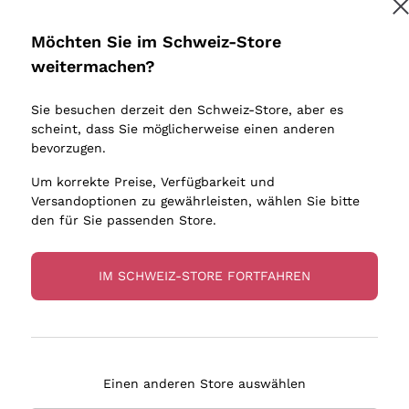
Donnafugata
Lugana
Occhipinti Arianna
Riesling
Möchten Sie im Schweiz-Store
Melden Sie mich an
Biondi Santi
Sancerre
weitermachen?
Sulfite
Franz Haas
Ribolla Gi
Sie besuchen derzeit den Schweiz-Store, aber es
Argiolas
Chardonn
tere Informationen finden Sie in unserem
Datenschutz-Bestimmungen
scheint, dass Sie möglicherweise einen anderen
bauern
Zenato
Pinot Gris
bevorzugen.
Ca' dei Frati
Sauvigno
Um korrekte Preise, Verfügbarkeit und
Versandoptionen zu gewährleisten, wählen Sie bitte
den für Sie passenden Store.
IM SCHWEIZ-STORE FORTFAHREN
eferung in 4-7 Tagen
Zahlung
in Schweiz
in 3 Raten
Einen anderen Store auswählen