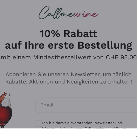
u suchst
eine
Rotweine
Champagne
10% Rabatt
auf Ihre erste Bestellung
mit einem Mindestbestellwert von CHF 95.00
Durchsuchen Sie den Katalo
Abonnieren Sie unseren Newsletter, um täglich
Rabatte, Aktionen und Neuigkeiten zu erhalten!
Produzenten
Weißwei
Email
Antinori
Assyrtiko
Optionale Einwilligungen zum Erhalt von 
Ornellaia
Greco
Ich bin damit einverstanden, Newsletter und
ant
Ca' del Bosco
Gavi
Werbemitteilungen von Callmewine gemäß den -
Vorschriften zu erhalten.
Datenschutz-Bestimmungen