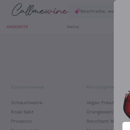
Zum Hauptinhalt springen
Beschreibe, wonach d
ANGEBOTE
Weine
Weißw
Schaumweine
Philosophien
Schaumweine
Vegan Freundlich
Rosé Sekt
Orangewein
Prosecco
Recoltant Manipul