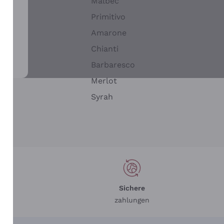
Malbec
Primitivo
Amarone
alla
Chianti
ay
Barbaresco
Merlot
n
Syrah
Sichere
zahlungen