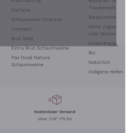
Franciacorta
Mazeriert auf
Traubenschalen
Cartizze
Biodynamisch
Schaumwein Charmat
Keine zugesetzten 
Cremant
oder Minimum
Brut Sekt
Wei
Unabhängige Wein
Extra Brut Schaumweine
Bio
Pas Dosè Nature
Natürlich
Schaumweine
Indigene Hefen
Kostenloser Versand
Li
über CHF 175.00