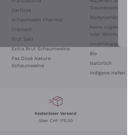
Franciacorta
Mazeriert auf
Traubenschalen
Cartizze
Biodynamisch
Schaumwein Charmat
Keine zugesetzten 
Cremant
oder Minimum
Brut Sekt
Wei
Unabhängige Wein
Extra Brut Schaumweine
Bio
Pas Dosè Nature
Natürlich
Schaumweine
Indigene Hefen
Kostenloser Versand
Li
über CHF 175.00