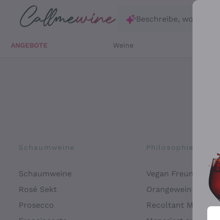
Zum Hauptinhalt springen
Beschreibe, wonach d
ANGEBOTE
Weine
Weißw
Schaumweine
Philosophien
Schaumweine
Vegan Freundlich
Rosé Sekt
Orangewein
Prosecco
Recoltant Manipul