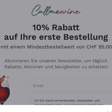
u suchst
eine
Rotweine
Champagne
10% Rabatt
auf Ihre erste Bestellung
mit einem Mindestbestellwert von CHF 95.00
Durchsuchen Sie den Katalo
Abonnieren Sie unseren Newsletter, um täglich
Rabatte, Aktionen und Neuigkeiten zu erhalten!
Produzenten
Weißwei
Email
Antinori
Assyrtiko
Optionale Einwilligungen zum Erhalt von 
Ornellaia
Greco
Ich bin damit einverstanden, Newsletter und
ant
Ca' del Bosco
Gavi
Werbemitteilungen von Callmewine gemäß den -
Vorschriften zu erhalten.
Datenschutz-Bestimmungen