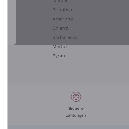
Malbec
Primitivo
Amarone
alla
Chianti
ay
Barbaresco
Merlot
n
Syrah
Sichere
zahlungen