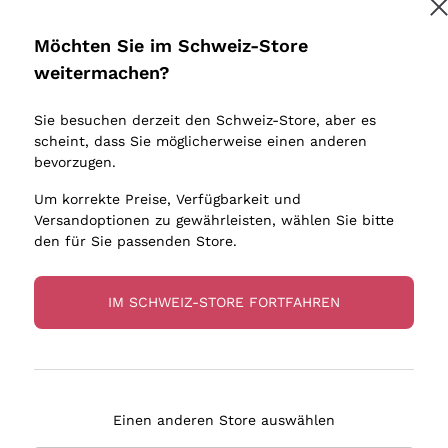
Donnafugata
Lugana
Occhipinti Arianna
Riesling
Möchten Sie im Schweiz-Store
Melden Sie mich an
Biondi Santi
Sancerre
weitermachen?
Sulfite
Franz Haas
Ribolla Gi
Sie besuchen derzeit den Schweiz-Store, aber es
Argiolas
Chardonn
tere Informationen finden Sie in unserem
Datenschutz-Bestimmungen
scheint, dass Sie möglicherweise einen anderen
bauern
Zenato
Pinot Gris
bevorzugen.
Ca' dei Frati
Sauvigno
Um korrekte Preise, Verfügbarkeit und
Versandoptionen zu gewährleisten, wählen Sie bitte
den für Sie passenden Store.
IM SCHWEIZ-STORE FORTFAHREN
eferung in 4-7 Tagen
Zahlung
in Schweiz
in 3 Raten
Einen anderen Store auswählen