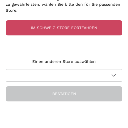
zu gewährleisten, wählen Sie bitte den für Sie passenden
Store.
IM SCHWEIZ-STORE FORTFAHREN
'Armonia' Valdisole
'Xarel.lo' Can Valles
VALDISOLE
CAN VALLES
Einen anderen Store auswählen
75 cl
| 11%
2023
|
75 cl
| 12.5%
CHF
19
.
00
CHF
13
.
00
Listenpreis:
CHF 26.00
-27%
Listenpreis:
CHF 21.00
-38%
BESTÄTIGEN
RABATT
-17%
RABATT
-21%