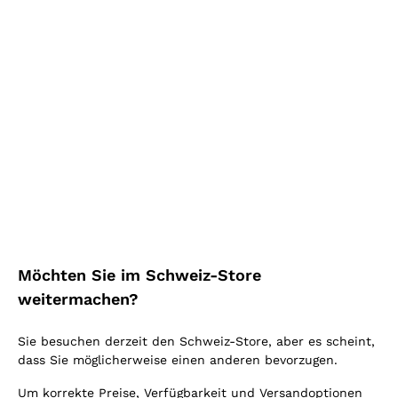
Greco 'Adam' Cantina
Catarratto 'Ambras'
Giardino
Barracco
CANTINA GIARDINO
BARRACCO FRANCESCA
2021
|
75 cl
| 13%
2021
|
75 cl
| 12%
CHF
26
.
00
CHF
13
.
00
Möchten Sie im Schweiz-Store
Listenpreis:
CHF 33.00
-21%
Listenpreis:
CHF 18.00
-28%
weitermachen?
RABATT
-27%
RABATT
-38%
Sie besuchen derzeit den Schweiz-Store, aber es scheint,
dass Sie möglicherweise einen anderen bevorzugen.
Um korrekte Preise, Verfügbarkeit und Versandoptionen