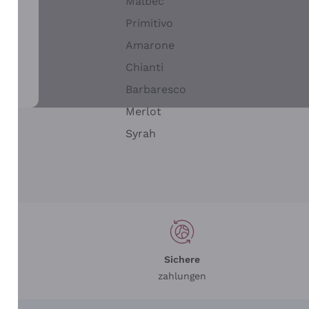
Malbec
Primitivo
Amarone
alla
Chianti
ay
Barbaresco
Merlot
n
Syrah
Sichere
zahlungen