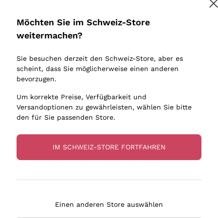
Donnafugata
Lugana
Occhipinti Arianna
Riesling
Möchten Sie im Schweiz-Store
Melden Sie mich an
Biondi Santi
Sancerre
weitermachen?
Sulfite
Franz Haas
Ribolla Gi
Sie besuchen derzeit den Schweiz-Store, aber es
Argiolas
Chardonn
tere Informationen finden Sie in unserem
Datenschutz-Bestimmungen
scheint, dass Sie möglicherweise einen anderen
bauern
Zenato
Pinot Gris
bevorzugen.
Ca' dei Frati
Sauvigno
Um korrekte Preise, Verfügbarkeit und
Versandoptionen zu gewährleisten, wählen Sie bitte
den für Sie passenden Store.
IM SCHWEIZ-STORE FORTFAHREN
eferung in 4-7 Tagen
Zahlung
in Schweiz
in 3 Raten
Einen anderen Store auswählen