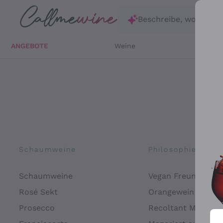
Zum Hauptinhalt springen
Beschreibe, wonach d
ANGEBOTE
Weine
Weißw
Schaumweine
Philosophien
Schaumweine
Vegan Freundlich
Rosé Sekt
Orangewein
Prosecco
Recoltant Manipul