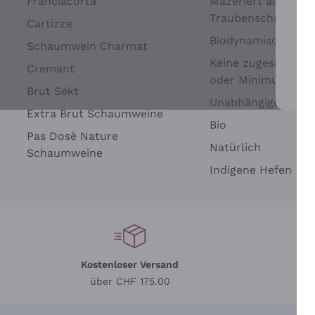
Franciacorta
Mazeriert auf
Traubenschalen
Cartizze
Biodynamisch
Schaumwein Charmat
Keine zugesetzten 
Cremant
oder Minimum
Brut Sekt
Wei
Unabhängige Wein
Extra Brut Schaumweine
Bio
Pas Dosè Nature
Natürlich
Schaumweine
Indigene Hefen
Kostenloser Versand
Li
über CHF 175.00