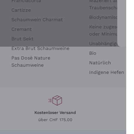
Franciacorta
Mazeriert auf
Traubenschalen
Cartizze
Biodynamisch
Schaumwein Charmat
Keine zugesetzten 
Cremant
oder Minimum
Brut Sekt
Wei
Unabhängige Wein
Extra Brut Schaumweine
Bio
Pas Dosè Nature
Natürlich
Schaumweine
Indigene Hefen
Kostenloser Versand
Li
über CHF 175.00