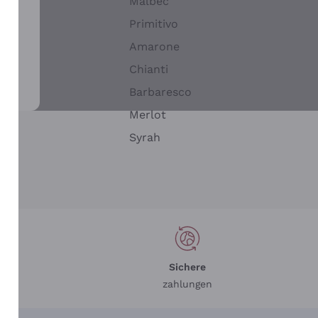
Malbec
Primitivo
Amarone
alla
Chianti
ay
Barbaresco
Merlot
n
Syrah
Sichere
zahlungen