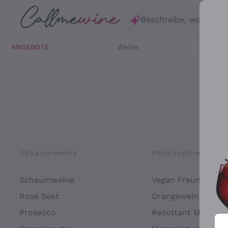
Zum Hauptinhalt springen
Beschreibe, wonach d
ANGEBOTE
Weine
Weißw
Schaumweine
Philosophien
Schaumweine
Vegan Freundlich
Rosé Sekt
Orangewein
Prosecco
Recoltant Manipul