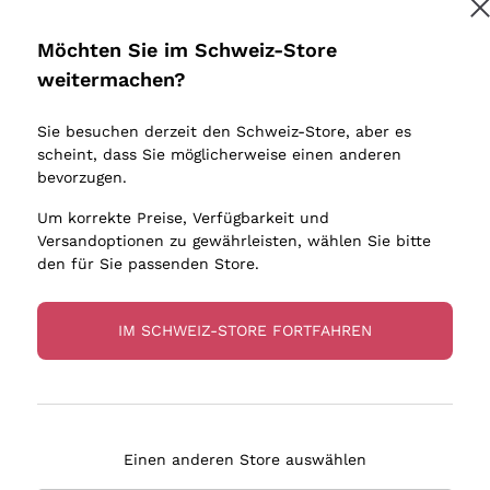
Donnafugata
Lugana
Occhipinti Arianna
Riesling
Möchten Sie im Schweiz-Store
Melden Sie mich an
Biondi Santi
Sancerre
weitermachen?
Sulfite
Franz Haas
Ribolla Gi
Sie besuchen derzeit den Schweiz-Store, aber es
Argiolas
Chardonn
tere Informationen finden Sie in unserem
Datenschutz-Bestimmungen
scheint, dass Sie möglicherweise einen anderen
bauern
Zenato
Pinot Gris
bevorzugen.
Ca' dei Frati
Sauvigno
Um korrekte Preise, Verfügbarkeit und
Versandoptionen zu gewährleisten, wählen Sie bitte
den für Sie passenden Store.
IM SCHWEIZ-STORE FORTFAHREN
eferung in 4-7 Tagen
Zahlung
in Schweiz
in 3 Raten
Einen anderen Store auswählen