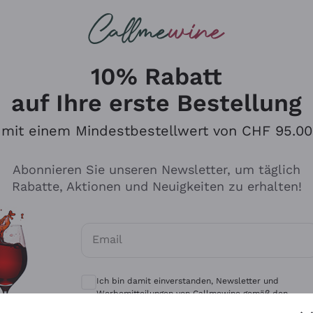
u suchst
eine
Rotweine
Champagne
10% Rabatt
auf Ihre erste Bestellung
mit einem Mindestbestellwert von CHF 95.00
Durchsuchen Sie den Katalo
Abonnieren Sie unseren Newsletter, um täglich
Rabatte, Aktionen und Neuigkeiten zu erhalten!
Produzenten
Weißwei
Email
Antinori
Assyrtiko
Optionale Einwilligungen zum Erhalt von 
Ornellaia
Greco
Ich bin damit einverstanden, Newsletter und
ant
Ca' del Bosco
Gavi
Werbemitteilungen von Callmewine gemäß den -
Vorschriften zu erhalten.
Datenschutz-Bestimmungen