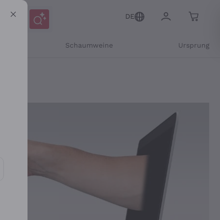
DE
r
Schaumweine
Ursprung
Mitteilungen und personalisierten Angeboten