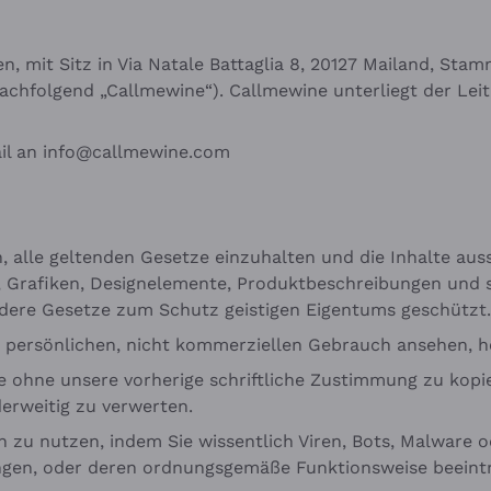
, mit Sitz in Via Natale Battaglia 8, 20127 Mailand, Stamm
hfolgend „Callmewine“). Callmewine unterliegt der Leitu
il an
info@callmewine.com
ch, alle geltenden Gesetze einzuhalten und die Inhalte au
gos, Grafiken, Designelemente, Produktbeschreibungen und
dere Gesetze zum Schutz geistigen Eigentums geschützt.
ren persönlichen, nicht kommerziellen Gebrauch ansehen,
ise ohne unsere vorherige schriftliche Zustimmung zu kopi
derweitig zu verwerten.
ch zu nutzen, indem Sie wissentlich Viren, Bots, Malware
angen, oder deren ordnungsgemäße Funktionsweise beeint