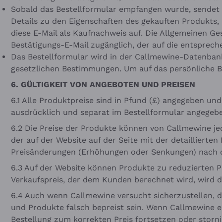
Sobald das Bestellformular empfangen wurde, sendet C
Details zu den Eigenschaften des gekauften Produkts,
diese E-Mail als Kaufnachweis auf. Die Allgemeinen G
Bestätigungs-E-Mail zugänglich, der auf die entsprech
Das Bestellformular wird in der Callmewine-Datenbank 
gesetzlichen Bestimmungen. Um auf das persönliche Be
6. GÜLTIGKEIT VON ANGEBOTEN UND PREISEN
6.1 Alle Produktpreise sind in Pfund (£) angegeben un
ausdrücklich und separat im Bestellformular angegebe
6.2 Die Preise der Produkte können von Callmewine je
der auf der Website auf der Seite mit der detailliert
Preisänderungen (Erhöhungen oder Senkungen) nach de
6.3 Auf der Website können Produkte zu reduzierten Pr
Verkaufspreis, der dem Kunden berechnet wird, wird 
6.4 Auch wenn Callmewine versucht sicherzustellen, da
und Produkte falsch bepreist sein. Wenn Callmewine ei
Bestellung zum korrekten Preis fortsetzen oder storni