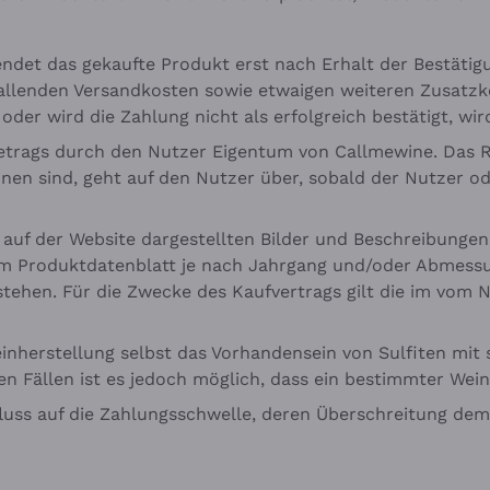
sendet das gekaufte Produkt erst nach Erhalt der Bestäti
allenden Versandkosten sowie etwaigen weiteren Zusatzk
der wird die Zahlung nicht als erfolgreich bestätigt, wir
etrags durch den Nutzer Eigentum von Callmewine. Das Ri
en sind, geht auf den Nutzer über, sobald der Nutzer ode
e auf der Website dargestellten Bilder und Beschreibunge
em Produktdatenblatt je nach Jahrgang und/oder Abmess
erstehen. Für die Zwecke des Kaufvertrags gilt die im vom
Weinherstellung selbst das Vorhandensein von Sulfiten mi
en Fällen ist es jedoch möglich, dass ein bestimmter Wein
luss auf die Zahlungsschwelle, deren Überschreitung de