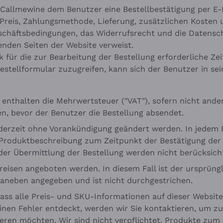
allmewine dem Benutzer eine Bestellbestätigung per E-M
 Preis, Zahlungsmethode, Lieferung, zusätzlichen Koste
eschäftsbedingungen, das Widerrufsrecht und die Datensch
enden Seiten der Website verweist.
für die zur Bearbeitung der Bestellung erforderliche Ze
stellformular zuzugreifen, kann sich der Benutzer in sei
d enthalten die Mehrwertsteuer ("VAT"), sofern nicht an
n, bevor der Benutzer die Bestellung absendet.
derzeit ohne Vorankündigung geändert werden. In jedem Fa
en Produktbeschreibung zum Zeitpunkt der Bestätigung der 
r Übermittlung der Bestellung werden nicht berücksicht
eisen angeboten werden. In diesem Fall ist der ursprüngl
daneben angegeben und ist nicht durchgestrichen.
ss alle Preis- und SKU-Informationen auf dieser Website 
nen Fehler entdeckt, werden wir Sie kontaktieren, um zu f
eren möchten. Wir sind nicht verpflichtet, Produkte zum f