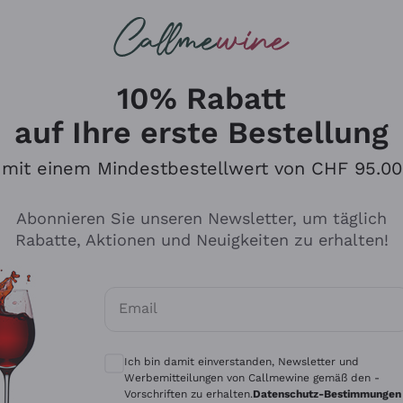
u suchst
eine
Rotweine
Champagne
10% Rabatt
auf Ihre erste Bestellung
FSBEDINGUNGEN
mit einem Mindestbestellwert von CHF 95.00
Abonnieren Sie unseren Newsletter, um täglich
Rabatte, Aktionen und Neuigkeiten zu erhalten!
Email
Optionale Einwilligungen zum Erhalt von 
Ich bin damit einverstanden, Newsletter und
Werbemitteilungen von Callmewine gemäß den -
Vorschriften zu erhalten.
Datenschutz-Bestimmungen