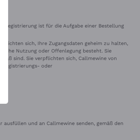
 Registrierung ist für die Aufgabe einer Bestellung
erpflichten sich, Ihre Zugangsdaten geheim zu halten,
chliche Nutzung oder Offenlegung besteht. Sie
mäß sind. Sie verpflichten sich, Callmewine von
 Registrierungs- oder
ar ausfüllen und an Callmewine senden, gemäß den