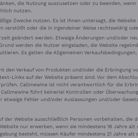
änken, die Nutzung auszusetzen oder zu beenden, wenn wi
hlich nutzen.
äßige Zwecke nutzen. Es ist Ihnen untersagt, die Website 
n verstößt oder die in irgendeiner Weise rechtswidrig oder
rzeit geändert werden. Etwaige Änderungen und/oder neu
 Grund werden die Nutzer eingeladen, die Website regelmä
ltieren. Es gelten die Allgemeinen Verkaufsbedingungen,
ht den Verkauf von Produkten und/oder die Erbringung v
text-Links auf der Website präsent sind. Vor dem Abschl
rprüfen. Callmewine ist nicht verantwortlich für die Erb
allmewine führt keinerlei Kontrollen oder Überwachungen
für etwaige Fehler und/oder Auslassungen und/oder Geset
auf der Website ausschließlich Personen vorbehalten, die d
 Website nur erwerben, wenn sie mindestens 18 Jahre alt s
gebung besteht, müssen Käufer mindestens 21 Jahre alt sei