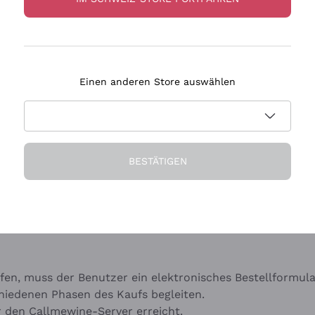
registrierten Nutzern als auch Gastnutzern gestattet. Eine
Einen anderen Store auswählen
 selbst verwenden und nicht an Dritte weitergeben. Sie v
rzüglich zu informieren, falls ein Verdacht auf missbräu
nen personenbezogenen Daten vollständig und wahrheitsge
anktionen freizustellen, die aus einem Verstoß gegen die
BESTÄTIGEN
e uns bitte eine E-Mail an
fen, muss der Benutzer ein elektronisches Bestellformul
hiedenen Phasen des Kaufs begleiten.
r den Callmewine-Server erreicht.