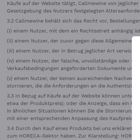
Käufe auf der Website tätigt, Callmewine von jeglicher 
Gesetzgebung des Nutzers festgelegten Altersanforde
3.2 Callmewine behält sich das Recht vor, Bestellung
(i) einem Nutzer, mit dem ein Rechtsstreit anhängig ist
(ii) einem Nutzer, der zuvor gegen diese Allgemeinen
(iii) einem Nutzer, der in Betrug jeglicher Art verwi
(iv) einem Nutzer, der falsche, unvollständige oder u
Verkaufsbedingungen angeforderten Dokumente unverzü
(v) einem Nutzer, der keinen ausreichenden Nachweis s
stornieren, die die Anforderungen an die Authentizität 
3.3 In Bezug auf Käufe auf der Website können unter 
etwa der Produktpreis); oder die Anzeige, dass ein Pro
in ähnlichen Situationen können Sie die Stornierung 
mit einer entsprechenden Anpassung des Kaufpreises.
3.4 Durch den Kauf eines Produkts bei uns erklären Si
zum HORECA-Sektor haben. Zur Klarstellung: HORECA 