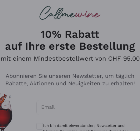
u suchst
eine
Rotweine
Champagne
10% Rabatt
auf Ihre erste Bestellung
mit einem Mindestbestellwert von CHF 95.00
Durchsuchen Sie den Katalo
Abonnieren Sie unseren Newsletter, um täglich
Rabatte, Aktionen und Neuigkeiten zu erhalten!
Produzenten
Weißwei
Email
Antinori
Assyrtiko
Optionale Einwilligungen zum Erhalt von 
Ornellaia
Greco
Ich bin damit einverstanden, Newsletter und
ant
Ca' del Bosco
Gavi
Werbemitteilungen von Callmewine gemäß den -
Vorschriften zu erhalten.
Datenschutz-Bestimmungen