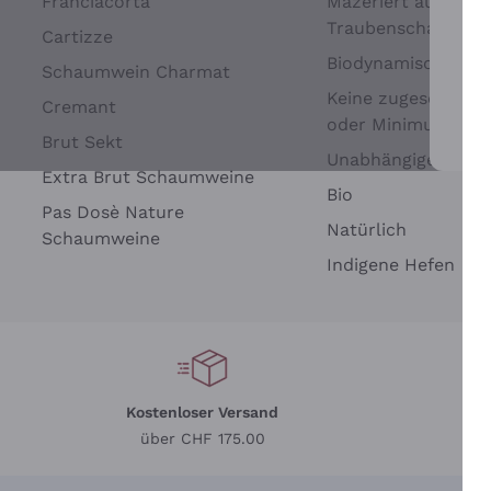
Franciacorta
Mazeriert auf
Traubenschalen
Cartizze
Biodynamisch
Schaumwein Charmat
Keine zugesetzten 
Cremant
oder Minimum
Brut Sekt
Wei
Unabhängige Wein
Extra Brut Schaumweine
Bio
Pas Dosè Nature
Natürlich
Schaumweine
Indigene Hefen
Kostenloser Versand
Li
über CHF 175.00