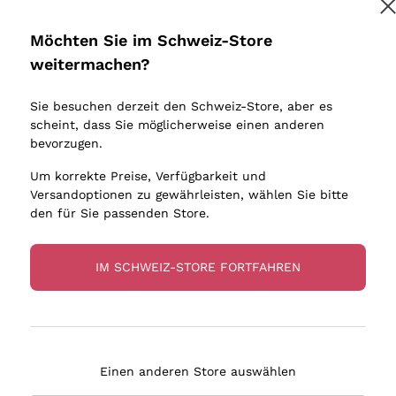
Donnafugata
Lugana
Occhipinti Arianna
Riesling
Möchten Sie im Schweiz-Store
Melden Sie mich an
Biondi Santi
Sancerre
weitermachen?
Sulfite
Franz Haas
Ribolla Gi
Sie besuchen derzeit den Schweiz-Store, aber es
Argiolas
Chardonn
tere Informationen finden Sie in unserem
Datenschutz-Bestimmungen
scheint, dass Sie möglicherweise einen anderen
bauern
Zenato
Pinot Gris
bevorzugen.
Ca' dei Frati
Sauvigno
Um korrekte Preise, Verfügbarkeit und
Versandoptionen zu gewährleisten, wählen Sie bitte
den für Sie passenden Store.
IM SCHWEIZ-STORE FORTFAHREN
eferung in 4-7 Tagen
Zahlung
in Schweiz
in 3 Raten
Einen anderen Store auswählen