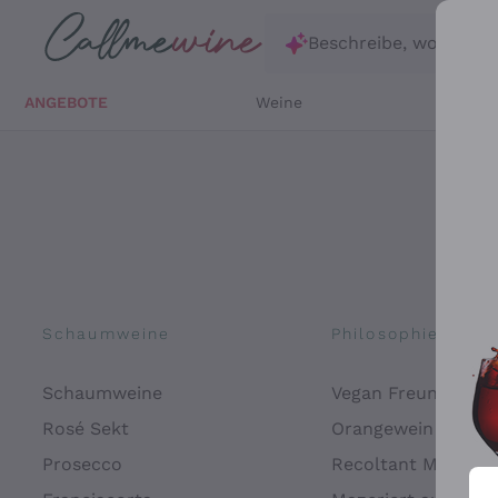
Zum Hauptinhalt springen
Beschreibe, wonach d
ANGEBOTE
Weine
Weißw
Schaumweine
Philosophien
Schaumweine
Vegan Freundlich
Rosé Sekt
Orangewein
Prosecco
Recoltant Manipul