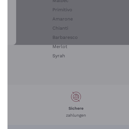
Malbec
Primitivo
Amarone
alla
Chianti
ay
Barbaresco
Merlot
n
Syrah
Sichere
zahlungen