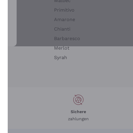
Malbec
Primitivo
Amarone
alla
Chianti
ay
Barbaresco
Merlot
n
Syrah
Sichere
zahlungen