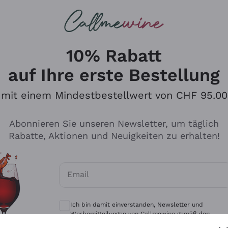
u suchst
eine
Rotweine
Champagne
10% Rabatt
auf Ihre erste Bestellung
mit einem Mindestbestellwert von CHF 95.00
Durchsuchen Sie den Katalo
Abonnieren Sie unseren Newsletter, um täglich
Rabatte, Aktionen und Neuigkeiten zu erhalten!
Produzenten
Weißwei
Email
Antinori
Assyrtiko
Optionale Einwilligungen zum Erhalt von 
Ornellaia
Greco
Ich bin damit einverstanden, Newsletter und
ant
Ca' del Bosco
Gavi
Werbemitteilungen von Callmewine gemäß den -
Vorschriften zu erhalten.
Datenschutz-Bestimmungen