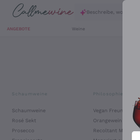
Zum Hauptinhalt springen
Beschreibe, wonach d
ANGEBOTE
Weine
Weißw
Schaumweine
Philosophien
Schaumweine
Vegan Freundlich
Rosé Sekt
Orangewein
Prosecco
Recoltant Manipul