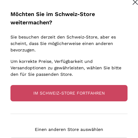
Donnafugata
Lugana
Occhipinti Arianna
Riesling
Möchten Sie im Schweiz-Store
Melden Sie mich an
Biondi Santi
Sancerre
weitermachen?
Sulfite
Franz Haas
Ribolla Gi
Sie besuchen derzeit den Schweiz-Store, aber es
Argiolas
Chardonn
tere Informationen finden Sie in unserem
Datenschutz-Bestimmungen
scheint, dass Sie möglicherweise einen anderen
bauern
Zenato
Pinot Gris
bevorzugen.
Ca' dei Frati
Sauvigno
Um korrekte Preise, Verfügbarkeit und
Versandoptionen zu gewährleisten, wählen Sie bitte
den für Sie passenden Store.
IM SCHWEIZ-STORE FORTFAHREN
eferung in 4-7 Tagen
Zahlung
in Schweiz
in 3 Raten
Einen anderen Store auswählen