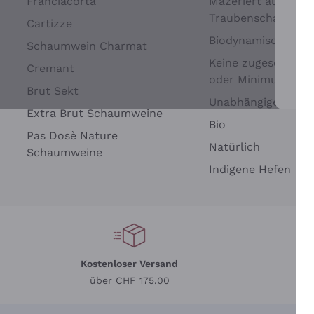
Franciacorta
Mazeriert auf
Traubenschalen
Cartizze
Biodynamisch
Schaumwein Charmat
Keine zugesetzten 
Cremant
oder Minimum
Brut Sekt
Wei
Unabhängige Wein
Extra Brut Schaumweine
Bio
Pas Dosè Nature
Natürlich
Schaumweine
Indigene Hefen
Kostenloser Versand
Li
über CHF 175.00