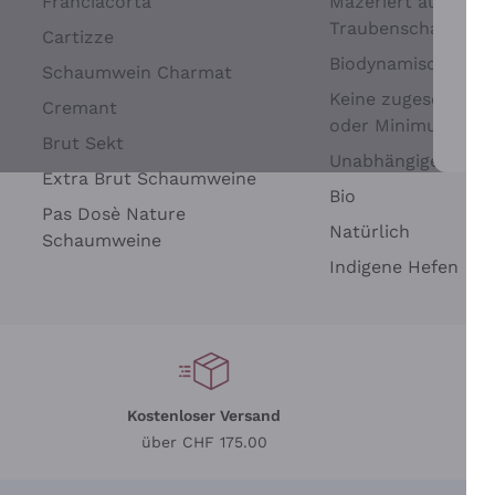
Franciacorta
Mazeriert auf
Traubenschalen
Cartizze
Biodynamisch
Schaumwein Charmat
Keine zugesetzten 
Cremant
oder Minimum
Brut Sekt
Wei
Unabhängige Wein
Extra Brut Schaumweine
Bio
Pas Dosè Nature
Natürlich
Schaumweine
Indigene Hefen
Kostenloser Versand
Li
über CHF 175.00