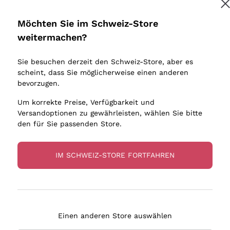
Donnafugata
Lugana
Occhipinti Arianna
Riesling
Möchten Sie im Schweiz-Store
Melden Sie mich an
Biondi Santi
Sancerre
weitermachen?
Sulfite
Franz Haas
Ribolla Gi
Sie besuchen derzeit den Schweiz-Store, aber es
Argiolas
Chardonn
tere Informationen finden Sie in unserem
Datenschutz-Bestimmungen
scheint, dass Sie möglicherweise einen anderen
bauern
Zenato
Pinot Gris
bevorzugen.
Ca' dei Frati
Sauvigno
Um korrekte Preise, Verfügbarkeit und
Versandoptionen zu gewährleisten, wählen Sie bitte
den für Sie passenden Store.
IM SCHWEIZ-STORE FORTFAHREN
eferung in 4-7 Tagen
Zahlung
in Schweiz
in 3 Raten
Einen anderen Store auswählen