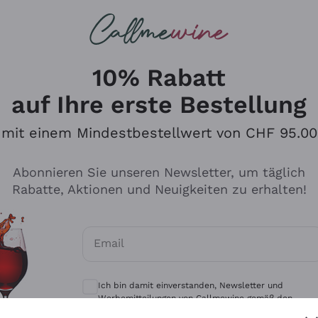
u suchst
eine
Rotweine
Champagne
10% Rabatt
auf Ihre erste Bestellung
mit einem Mindestbestellwert von CHF 95.00
Durchsuchen Sie den Katalo
Abonnieren Sie unseren Newsletter, um täglich
Rabatte, Aktionen und Neuigkeiten zu erhalten!
Produzenten
Weißwei
Email
Antinori
Assyrtiko
Optionale Einwilligungen zum Erhalt von 
Ornellaia
Greco
Ich bin damit einverstanden, Newsletter und
ant
Ca' del Bosco
Gavi
Werbemitteilungen von Callmewine gemäß den -
Vorschriften zu erhalten.
Datenschutz-Bestimmungen