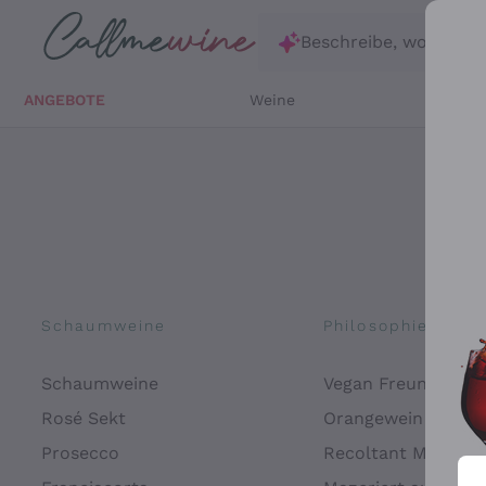
Zum Hauptinhalt springen
Beschreibe, wonach d
ANGEBOTE
Weine
Weißw
Schaumweine
Philosophien
Schaumweine
Vegan Freundlich
Rosé Sekt
Orangewein
Prosecco
Recoltant Manipul