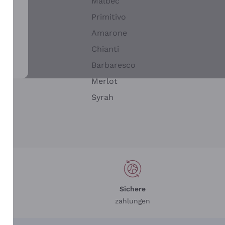
Malbec
Primitivo
Amarone
alla
Chianti
ay
Barbaresco
Merlot
n
Syrah
Sichere
zahlungen