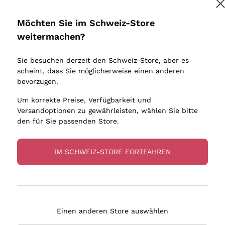
Donnafugata
Lugana
Occhipinti Arianna
Riesling
Möchten Sie im Schweiz-Store
Melden Sie mich an
Biondi Santi
Sancerre
weitermachen?
Sulfite
Franz Haas
Ribolla Gi
Sie besuchen derzeit den Schweiz-Store, aber es
Argiolas
Chardonn
tere Informationen finden Sie in unserem
Datenschutz-Bestimmungen
scheint, dass Sie möglicherweise einen anderen
bauern
Zenato
Pinot Gris
bevorzugen.
Ca' dei Frati
Sauvigno
Um korrekte Preise, Verfügbarkeit und
Versandoptionen zu gewährleisten, wählen Sie bitte
den für Sie passenden Store.
IM SCHWEIZ-STORE FORTFAHREN
eferung in 4-7 Tagen
Zahlung
in Schweiz
in 3 Raten
Einen anderen Store auswählen