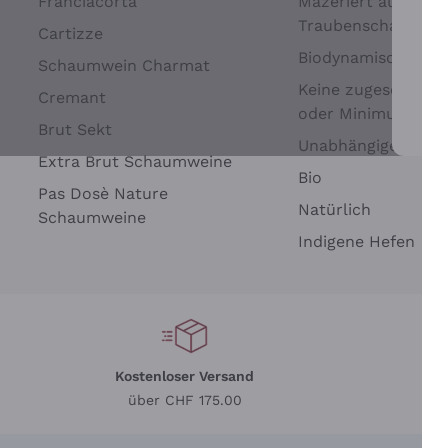
Franciacorta
Mazeriert auf
Traubenschalen
Cartizze
Biodynamisch
Schaumwein Charmat
Keine zugesetzten 
Cremant
oder Minimum
Brut Sekt
Wei
Unabhängige Wein
Extra Brut Schaumweine
Bio
Pas Dosè Nature
Natürlich
Schaumweine
Indigene Hefen
Kostenloser Versand
Li
über CHF 175.00