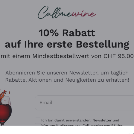
u suchst
eine
Rotweine
Champagne
10% Rabatt
auf Ihre erste Bestellung
mit einem Mindestbestellwert von CHF 95.00
Durchsuchen Sie den Katalo
Abonnieren Sie unseren Newsletter, um täglich
Rabatte, Aktionen und Neuigkeiten zu erhalten!
Produzenten
Weißwei
Email
Antinori
Assyrtiko
Optionale Einwilligungen zum Erhalt von 
Ornellaia
Greco
Ich bin damit einverstanden, Newsletter und
ant
Ca' del Bosco
Gavi
Werbemitteilungen von Callmewine gemäß den -
Vorschriften zu erhalten.
Datenschutz-Bestimmungen