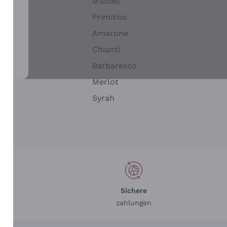
Malbec
Primitivo
Amarone
alla
Chianti
ay
Barbaresco
Merlot
n
Syrah
Sichere
zahlungen