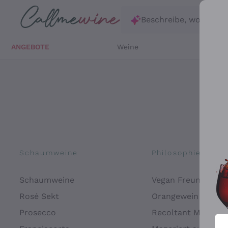
Zum Hauptinhalt springen
Beschreibe, wonach d
ANGEBOTE
Weine
Weißw
Schaumweine
Philosophien
Schaumweine
Vegan Freundlich
Rosé Sekt
Orangewein
Prosecco
Recoltant Manipul