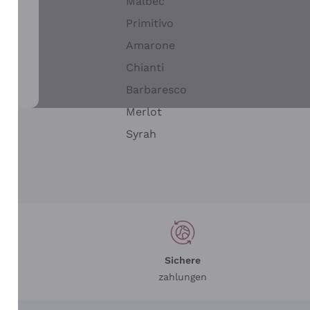
Malbec
Primitivo
Amarone
alla
Chianti
ay
Barbaresco
Merlot
n
Syrah
Sichere
zahlungen