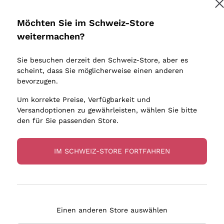
Donnafugata
Lugana
Occhipinti Arianna
Riesling
Möchten Sie im Schweiz-Store
Melden Sie mich an
Biondi Santi
Sancerre
weitermachen?
Sulfite
Franz Haas
Ribolla Gi
Sie besuchen derzeit den Schweiz-Store, aber es
Argiolas
Chardonn
tere Informationen finden Sie in unserem
Datenschutz-Bestimmungen
scheint, dass Sie möglicherweise einen anderen
bauern
Zenato
Pinot Gris
bevorzugen.
Ca' dei Frati
Sauvigno
Um korrekte Preise, Verfügbarkeit und
Versandoptionen zu gewährleisten, wählen Sie bitte
den für Sie passenden Store.
IM SCHWEIZ-STORE FORTFAHREN
eferung in 4-7 Tagen
Zahlung
in Schweiz
in 3 Raten
Einen anderen Store auswählen