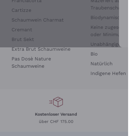
Franciacorta
Mazeriert auf
Traubenschalen
Cartizze
Biodynamisch
Schaumwein Charmat
Keine zugesetzten 
Cremant
oder Minimum
Brut Sekt
Wei
Unabhängige Wein
Extra Brut Schaumweine
Bio
Pas Dosè Nature
Natürlich
Schaumweine
Indigene Hefen
Kostenloser Versand
Li
über CHF 175.00