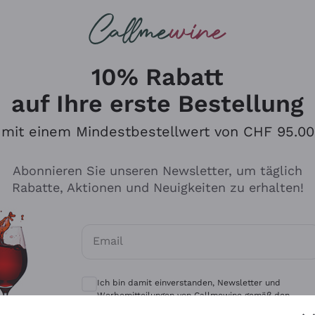
u suchst
eine
Rotweine
Champagne
10% Rabatt
auf Ihre erste Bestellung
mit einem Mindestbestellwert von CHF 95.00
Durchsuchen Sie den Katalo
Abonnieren Sie unseren Newsletter, um täglich
Rabatte, Aktionen und Neuigkeiten zu erhalten!
Produzenten
Weißwei
Email
Antinori
Assyrtiko
Optionale Einwilligungen zum Erhalt von 
Ornellaia
Greco
Ich bin damit einverstanden, Newsletter und
ant
Ca' del Bosco
Gavi
Werbemitteilungen von Callmewine gemäß den -
Vorschriften zu erhalten.
Datenschutz-Bestimmungen