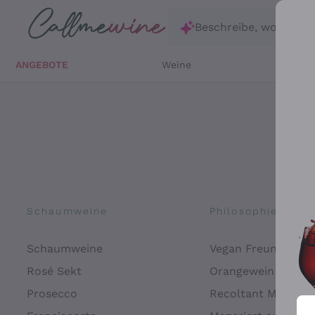
Zum Hauptinhalt springen
Beschreibe, wonach d
ANGEBOTE
Weine
Weißw
Schaumweine
Philosophien
Schaumweine
Vegan Freundlich
Rosé Sekt
Orangewein
Prosecco
Recoltant Manipul