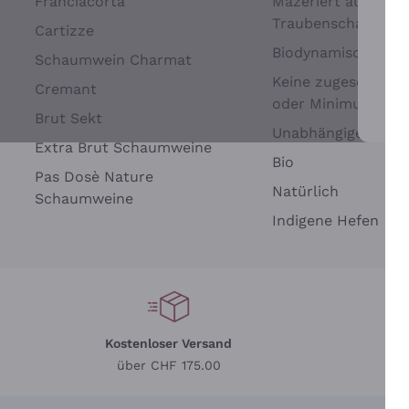
Franciacorta
Mazeriert auf
Traubenschalen
Cartizze
Biodynamisch
Schaumwein Charmat
Keine zugesetzten 
Cremant
oder Minimum
Brut Sekt
Wei
Unabhängige Wein
Extra Brut Schaumweine
Bio
Pas Dosè Nature
Natürlich
Schaumweine
Indigene Hefen
Kostenloser Versand
Li
über CHF 175.00