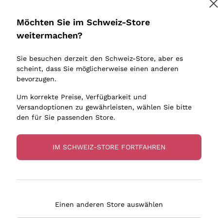
Donnafugata
Lugana
Occhipinti Arianna
Riesling
Möchten Sie im Schweiz-Store
Melden Sie mich an
Biondi Santi
Sancerre
weitermachen?
Sulfite
Franz Haas
Ribolla Gi
Sie besuchen derzeit den Schweiz-Store, aber es
Argiolas
Chardonn
tere Informationen finden Sie in unserem
Datenschutz-Bestimmungen
scheint, dass Sie möglicherweise einen anderen
bauern
Zenato
Pinot Gris
bevorzugen.
Ca' dei Frati
Sauvigno
Um korrekte Preise, Verfügbarkeit und
Versandoptionen zu gewährleisten, wählen Sie bitte
den für Sie passenden Store.
IM SCHWEIZ-STORE FORTFAHREN
eferung in 4-7 Tagen
Zahlung
in Schweiz
in 3 Raten
Einen anderen Store auswählen