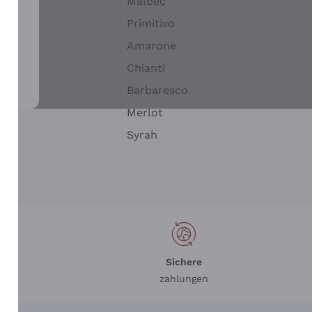
Malbec
Primitivo
Amarone
alla
Chianti
ay
Barbaresco
Merlot
n
Syrah
Sichere
zahlungen