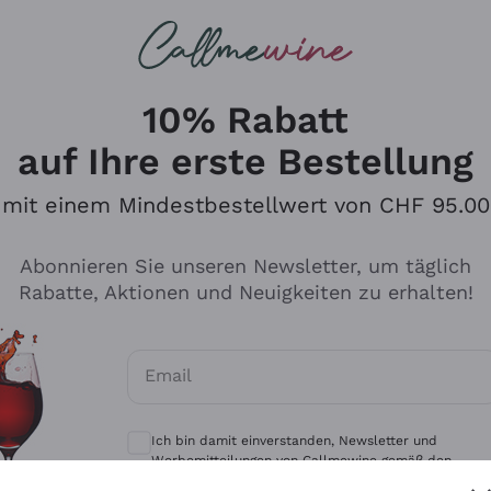
u suchst
eine
Rotweine
Champagne
10% Rabatt
auf Ihre erste Bestellung
mit einem Mindestbestellwert von CHF 95.00
Durchsuchen Sie den Katalo
Abonnieren Sie unseren Newsletter, um täglich
Rabatte, Aktionen und Neuigkeiten zu erhalten!
Produzenten
Weißwei
Email
Antinori
Assyrtiko
Optionale Einwilligungen zum Erhalt von 
Ornellaia
Greco
Ich bin damit einverstanden, Newsletter und
ant
Ca' del Bosco
Gavi
Werbemitteilungen von Callmewine gemäß den -
Vorschriften zu erhalten.
Datenschutz-Bestimmungen