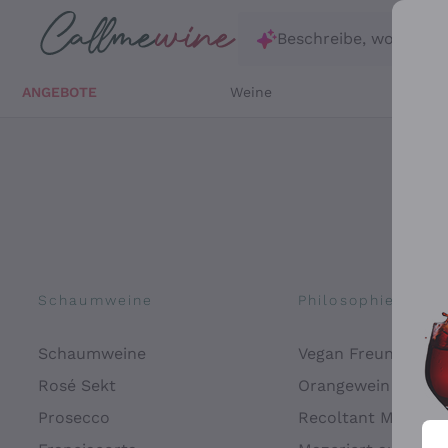
Zum Hauptinhalt springen
Beschreibe, wonach d
ANGEBOTE
Weine
Weißw
Schaumweine
Philosophien
Schaumweine
Vegan Freundlich
Rosé Sekt
Orangewein
Prosecco
Recoltant Manipul