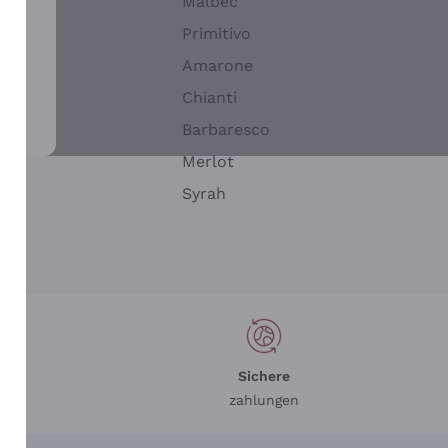
Malbec
Primitivo
Amarone
alla
Chianti
ay
Barbaresco
Merlot
n
Syrah
Sichere
zahlungen