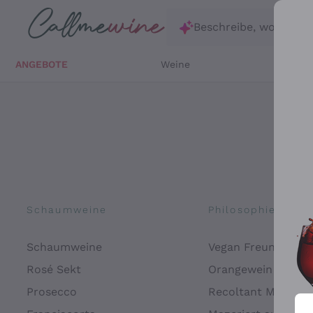
Zum Hauptinhalt springen
Beschreibe, wonach d
ANGEBOTE
Weine
Weißw
Schaumweine
Philosophien
Schaumweine
Vegan Freundlich
Rosé Sekt
Orangewein
Prosecco
Recoltant Manipul