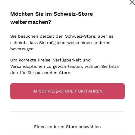
Donnafugata
Lugana
Occhipinti Arianna
Riesling
Möchten Sie im Schweiz-Store
Melden Sie mich an
Biondi Santi
Sancerre
weitermachen?
Sulfite
Franz Haas
Ribolla Gi
Sie besuchen derzeit den Schweiz-Store, aber es
Argiolas
Chardonn
tere Informationen finden Sie in unserem
Datenschutz-Bestimmungen
scheint, dass Sie möglicherweise einen anderen
bauern
Zenato
Pinot Gris
bevorzugen.
Ca' dei Frati
Sauvigno
Um korrekte Preise, Verfügbarkeit und
Versandoptionen zu gewährleisten, wählen Sie bitte
den für Sie passenden Store.
IM SCHWEIZ-STORE FORTFAHREN
eferung in 4-7 Tagen
Zahlung
in Schweiz
in 3 Raten
Einen anderen Store auswählen