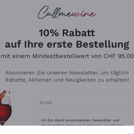
u suchst
eine
Rotweine
Champagne
10% Rabatt
auf Ihre erste Bestellung
mit einem Mindestbestellwert von CHF 95.00
Durchsuchen Sie den Katalo
Abonnieren Sie unseren Newsletter, um täglich
Rabatte, Aktionen und Neuigkeiten zu erhalten!
Produzenten
Weißwei
Email
Antinori
Assyrtiko
Optionale Einwilligungen zum Erhalt von 
Ornellaia
Greco
Ich bin damit einverstanden, Newsletter und
ant
Ca' del Bosco
Gavi
Werbemitteilungen von Callmewine gemäß den -
Vorschriften zu erhalten.
Datenschutz-Bestimmungen