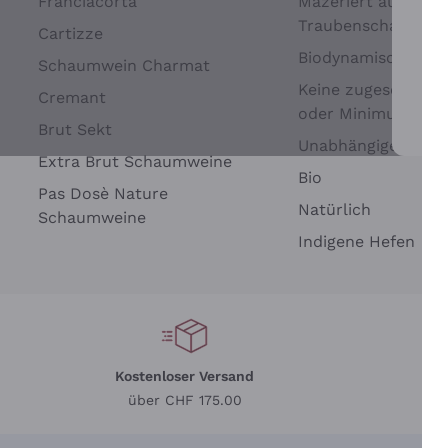
Franciacorta
Mazeriert auf
Traubenschalen
Cartizze
Biodynamisch
Schaumwein Charmat
Keine zugesetzten 
Cremant
oder Minimum
Brut Sekt
Wei
Unabhängige Wein
Extra Brut Schaumweine
Bio
Pas Dosè Nature
Natürlich
Schaumweine
Indigene Hefen
Kostenloser Versand
Li
über CHF 175.00