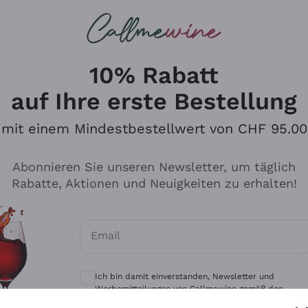
u suchst
eine
Rotweine
Champagne
10% Rabatt
auf Ihre erste Bestellung
mit einem Mindestbestellwert von CHF 95.00
Durchsuchen Sie den Katalo
Abonnieren Sie unseren Newsletter, um täglich
Rabatte, Aktionen und Neuigkeiten zu erhalten!
Produzenten
Weißwei
Email
Antinori
Assyrtiko
Optionale Einwilligungen zum Erhalt von 
Ornellaia
Greco
Ich bin damit einverstanden, Newsletter und
ant
Ca' del Bosco
Gavi
Werbemitteilungen von Callmewine gemäß den -
Vorschriften zu erhalten.
Datenschutz-Bestimmungen