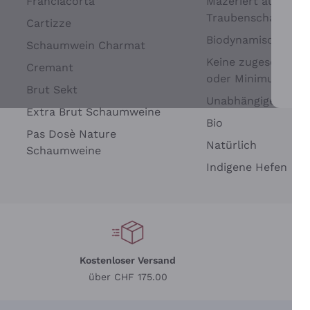
Franciacorta
Mazeriert auf
Traubenschalen
Cartizze
Biodynamisch
Schaumwein Charmat
Keine zugesetzten 
Cremant
oder Minimum
Brut Sekt
Wei
Unabhängige Wein
Extra Brut Schaumweine
Bio
Pas Dosè Nature
Natürlich
Schaumweine
Indigene Hefen
Kostenloser Versand
Li
über CHF 175.00