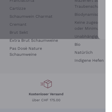
Franciacorta
Mazeriert auf
Traubenschalen
Cartizze
Biodynamisch
Schaumwein Charmat
Keine zugesetzten 
Cremant
oder Minimum
Brut Sekt
Wei
Unabhängige Wein
Extra Brut Schaumweine
Bio
Pas Dosè Nature
Natürlich
Schaumweine
Indigene Hefen
Kostenloser Versand
Li
über CHF 175.00