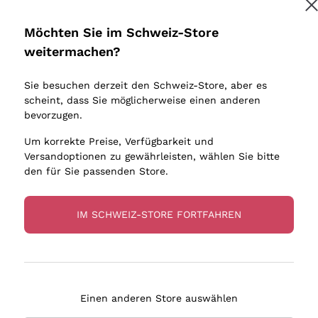
Donnafugata
Lugana
Occhipinti Arianna
Riesling
Möchten Sie im Schweiz-Store
Melden Sie mich an
Biondi Santi
Sancerre
weitermachen?
Sulfite
Franz Haas
Ribolla Gi
Sie besuchen derzeit den Schweiz-Store, aber es
Argiolas
Chardonn
tere Informationen finden Sie in unserem
Datenschutz-Bestimmungen
scheint, dass Sie möglicherweise einen anderen
bauern
Zenato
Pinot Gris
bevorzugen.
Ca' dei Frati
Sauvigno
Um korrekte Preise, Verfügbarkeit und
Versandoptionen zu gewährleisten, wählen Sie bitte
den für Sie passenden Store.
IM SCHWEIZ-STORE FORTFAHREN
eferung in 4-7 Tagen
Zahlung
in Schweiz
in 3 Raten
Einen anderen Store auswählen