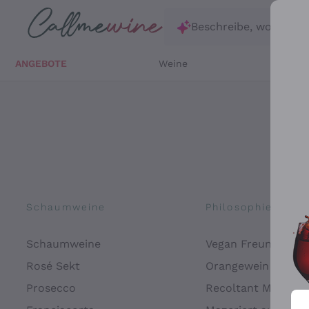
Zum Hauptinhalt springen
Beschreibe, wonach d
ANGEBOTE
Weine
Weißw
Schaumweine
Philosophien
Schaumweine
Vegan Freundlich
Rosé Sekt
Orangewein
Prosecco
Recoltant Manipul