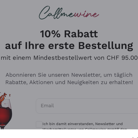
u suchst
eine
Rotweine
Champagne
10% Rabatt
auf Ihre erste Bestellung
mit einem Mindestbestellwert von CHF 95.00
Durchsuchen Sie den Katalo
Abonnieren Sie unseren Newsletter, um täglich
Rabatte, Aktionen und Neuigkeiten zu erhalten!
Produzenten
Weißwei
Email
Antinori
Assyrtiko
Optionale Einwilligungen zum Erhalt von 
Ornellaia
Greco
Ich bin damit einverstanden, Newsletter und
ant
Ca' del Bosco
Gavi
Werbemitteilungen von Callmewine gemäß den -
Vorschriften zu erhalten.
Datenschutz-Bestimmungen