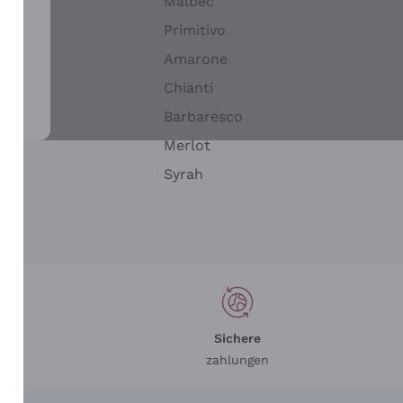
Malbec
Primitivo
Amarone
alla
Chianti
ay
Barbaresco
Merlot
n
Syrah
Sichere
zahlungen