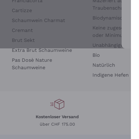
Franciacorta
Mazeriert auf
Traubenschalen
Cartizze
Biodynamisch
Schaumwein Charmat
Keine zugesetzten 
Cremant
oder Minimum
Brut Sekt
Wei
Unabhängige Wein
Extra Brut Schaumweine
Bio
Pas Dosè Nature
Natürlich
Schaumweine
Indigene Hefen
Kostenloser Versand
Li
über CHF 175.00