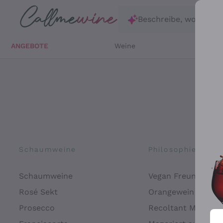
Zum Hauptinhalt springen
Beschreibe, wonach d
ANGEBOTE
Weine
Weißw
Schaumweine
Philosophien
Schaumweine
Vegan Freundlich
Rosé Sekt
Orangewein
Prosecco
Recoltant Manipul