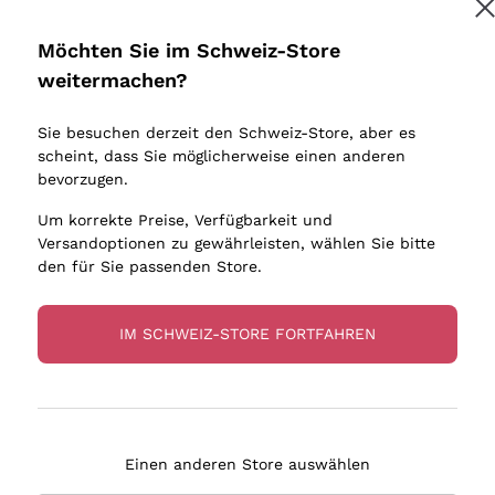
Donnafugata
Lugana
Occhipinti Arianna
Riesling
Möchten Sie im Schweiz-Store
Melden Sie mich an
Biondi Santi
Sancerre
weitermachen?
Sulfite
Franz Haas
Ribolla Gi
Sie besuchen derzeit den Schweiz-Store, aber es
Argiolas
Chardonn
tere Informationen finden Sie in unserem
Datenschutz-Bestimmungen
scheint, dass Sie möglicherweise einen anderen
bauern
Zenato
Pinot Gris
bevorzugen.
Ca' dei Frati
Sauvigno
Um korrekte Preise, Verfügbarkeit und
Versandoptionen zu gewährleisten, wählen Sie bitte
den für Sie passenden Store.
IM SCHWEIZ-STORE FORTFAHREN
eferung in 4-7 Tagen
Zahlung
in Schweiz
in 3 Raten
Einen anderen Store auswählen