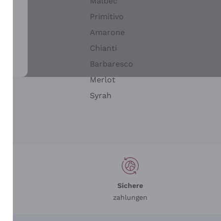
Malbec
Primitivo
Amarone
alla
Chianti
ay
Barbaresco
Merlot
n
Syrah
Sichere
zahlungen