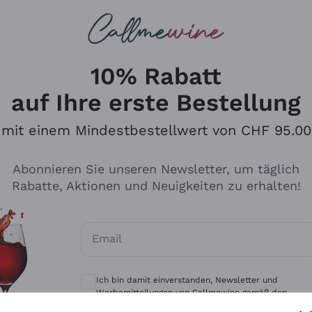
u suchst
eine
Rotweine
Champagne
10% Rabatt
auf Ihre erste Bestellung
mit einem Mindestbestellwert von CHF 95.00
Durchsuchen Sie den Katalo
Abonnieren Sie unseren Newsletter, um täglich
Rabatte, Aktionen und Neuigkeiten zu erhalten!
Produzenten
Weißwei
Email
Antinori
Assyrtiko
Optionale Einwilligungen zum Erhalt von 
Ornellaia
Greco
Ich bin damit einverstanden, Newsletter und
ant
Ca' del Bosco
Gavi
Werbemitteilungen von Callmewine gemäß den -
Vorschriften zu erhalten.
Datenschutz-Bestimmungen