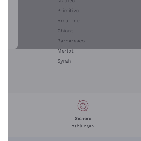
Malbec
Primitivo
Amarone
alla
Chianti
ay
Barbaresco
Merlot
n
Syrah
Sichere
zahlungen