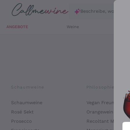
Zum Hauptinhalt springen
Beschreibe, wonach d
ANGEBOTE
Weine
Weißw
Schaumweine
Philosophien
Schaumweine
Vegan Freundlich
Rosé Sekt
Orangewein
Prosecco
Recoltant Manipul