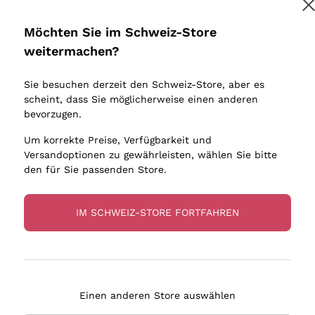
Donnafugata
Lugana
Occhipinti Arianna
Riesling
Möchten Sie im Schweiz-Store
Melden Sie mich an
Biondi Santi
Sancerre
weitermachen?
Sulfite
Franz Haas
Ribolla Gi
Sie besuchen derzeit den Schweiz-Store, aber es
Argiolas
Chardonn
tere Informationen finden Sie in unserem
Datenschutz-Bestimmungen
scheint, dass Sie möglicherweise einen anderen
bauern
Zenato
Pinot Gris
bevorzugen.
Ca' dei Frati
Sauvigno
Um korrekte Preise, Verfügbarkeit und
Versandoptionen zu gewährleisten, wählen Sie bitte
den für Sie passenden Store.
IM SCHWEIZ-STORE FORTFAHREN
eferung in 4-7 Tagen
Zahlung
in Schweiz
in 3 Raten
Einen anderen Store auswählen