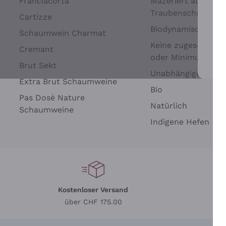
Franciacorta
Mazeriert auf
Traubenschalen
Cartizze
Biodynamisch
Schaumwein Charmat
Keine zugesetzten 
Cremant
oder Minimum
Brut Sekt
Wei
Unabhängige Wein
Extra Brut Schaumweine
Bio
Pas Dosè Nature
Natürlich
Schaumweine
Indigene Hefen
Kostenloser Versand
Li
über CHF 175.00