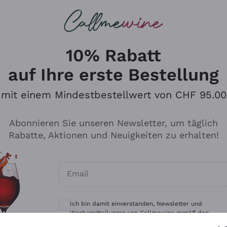
u suchst
eine
Rotweine
Champagne
10% Rabatt
auf Ihre erste Bestellung
mit einem Mindestbestellwert von CHF 95.00
Durchsuchen Sie den Katalo
Abonnieren Sie unseren Newsletter, um täglich
Rabatte, Aktionen und Neuigkeiten zu erhalten!
Produzenten
Weißwei
Email
Antinori
Assyrtiko
Optionale Einwilligungen zum Erhalt von 
Ornellaia
Greco
Ich bin damit einverstanden, Newsletter und
ant
Ca' del Bosco
Gavi
Werbemitteilungen von Callmewine gemäß den -
Vorschriften zu erhalten.
Datenschutz-Bestimmungen