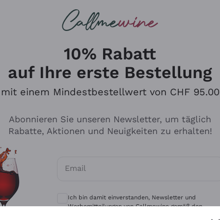
u suchst
eine
Rotweine
Champagne
10% Rabatt
auf Ihre erste Bestellung
mit einem Mindestbestellwert von CHF 95.00
Durchsuchen Sie den Katalo
Abonnieren Sie unseren Newsletter, um täglich
Rabatte, Aktionen und Neuigkeiten zu erhalten!
Produzenten
Weißwei
Email
Antinori
Assyrtiko
Optionale Einwilligungen zum Erhalt von 
Ornellaia
Greco
Ich bin damit einverstanden, Newsletter und
ant
Ca' del Bosco
Gavi
Werbemitteilungen von Callmewine gemäß den -
Vorschriften zu erhalten.
Datenschutz-Bestimmungen