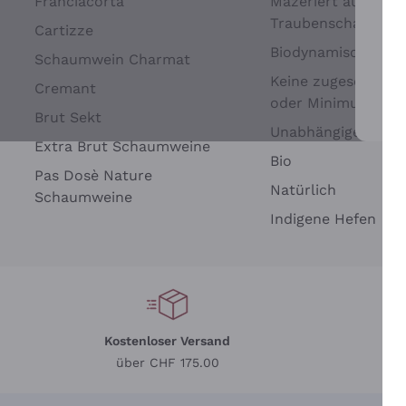
Franciacorta
Mazeriert auf
Traubenschalen
Cartizze
Biodynamisch
Schaumwein Charmat
Keine zugesetzten 
Cremant
oder Minimum
Brut Sekt
Wei
Unabhängige Wein
Extra Brut Schaumweine
Bio
Pas Dosè Nature
Natürlich
Schaumweine
Indigene Hefen
Kostenloser Versand
Li
über CHF 175.00