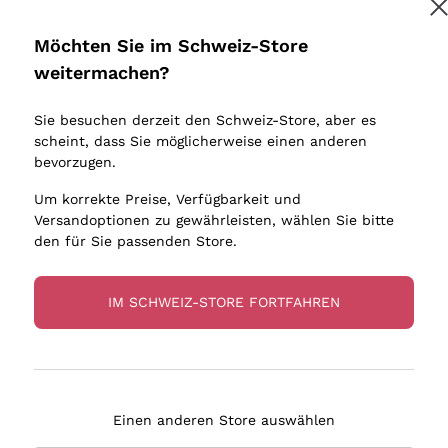
Donnafugata
Lugana
Occhipinti Arianna
Riesling
Möchten Sie im Schweiz-Store
Melden Sie mich an
Biondi Santi
Sancerre
weitermachen?
Sulfite
Franz Haas
Ribolla Gi
Sie besuchen derzeit den Schweiz-Store, aber es
Argiolas
Chardonn
tere Informationen finden Sie in unserem
Datenschutz-Bestimmungen
scheint, dass Sie möglicherweise einen anderen
bauern
Zenato
Pinot Gris
bevorzugen.
Ca' dei Frati
Sauvigno
Um korrekte Preise, Verfügbarkeit und
Versandoptionen zu gewährleisten, wählen Sie bitte
den für Sie passenden Store.
IM SCHWEIZ-STORE FORTFAHREN
eferung in 4-7 Tagen
Zahlung
in Schweiz
in 3 Raten
Einen anderen Store auswählen