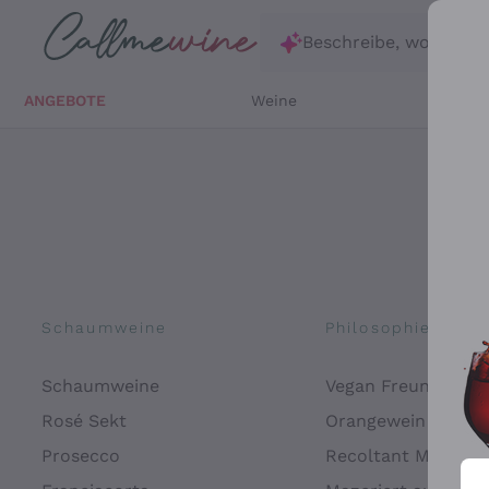
Zum Hauptinhalt springen
Beschreibe, wonach d
ANGEBOTE
Weine
Weißw
Schaumweine
Philosophien
Schaumweine
Vegan Freundlich
Rosé Sekt
Orangewein
Prosecco
Recoltant Manipul