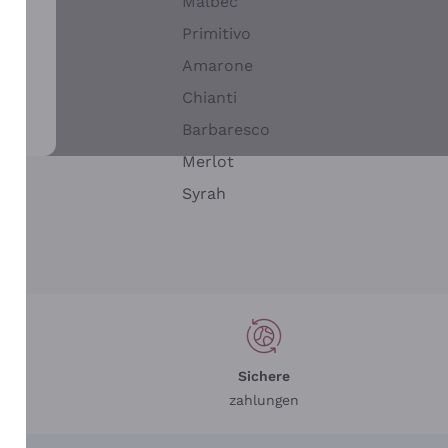
Malbec
Primitivo
Amarone
alla
Chianti
ay
Barbaresco
Merlot
n
Syrah
Sichere
zahlungen