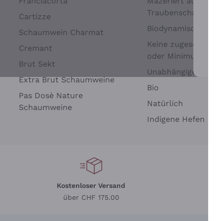
Franciacorta
Mazeriert auf
Traubenschalen
Cartizze
Biodynamisch
Schaumwein Charmat
Keine zugesetzten 
Cremant
oder Minimum
Brut Sekt
Wei
Unabhängige Wein
Extra Brut Schaumweine
Bio
Pas Dosè Nature
Natürlich
Schaumweine
Indigene Hefen
Kostenloser Versand
Li
über CHF 175.00