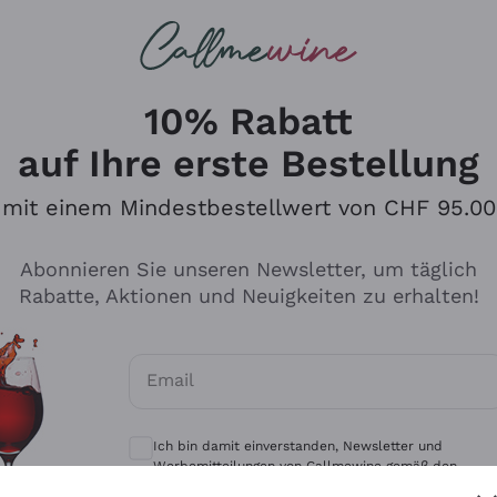
u suchst
eine
Rotweine
Champagne
10% Rabatt
auf Ihre erste Bestellung
mit einem Mindestbestellwert von CHF 95.00
Durchsuchen Sie den Katalo
Abonnieren Sie unseren Newsletter, um täglich
Rabatte, Aktionen und Neuigkeiten zu erhalten!
Produzenten
Weißwei
Email
Antinori
Assyrtiko
Optionale Einwilligungen zum Erhalt von 
Ornellaia
Greco
Ich bin damit einverstanden, Newsletter und
ant
Ca' del Bosco
Gavi
Werbemitteilungen von Callmewine gemäß den -
Vorschriften zu erhalten.
Datenschutz-Bestimmungen