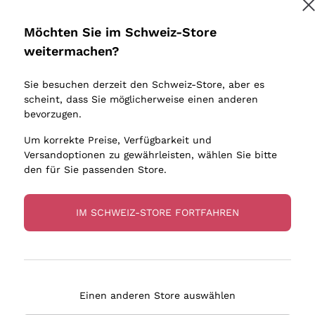
Donnafugata
Lugana
Occhipinti Arianna
Riesling
Möchten Sie im Schweiz-Store
Melden Sie mich an
Biondi Santi
Sancerre
weitermachen?
Sulfite
Franz Haas
Ribolla Gi
Sie besuchen derzeit den Schweiz-Store, aber es
Argiolas
Chardonn
tere Informationen finden Sie in unserem
Datenschutz-Bestimmungen
scheint, dass Sie möglicherweise einen anderen
bauern
Zenato
Pinot Gris
bevorzugen.
Ca' dei Frati
Sauvigno
Um korrekte Preise, Verfügbarkeit und
Versandoptionen zu gewährleisten, wählen Sie bitte
den für Sie passenden Store.
IM SCHWEIZ-STORE FORTFAHREN
eferung in 4-7 Tagen
Zahlung
in Schweiz
in 3 Raten
Einen anderen Store auswählen