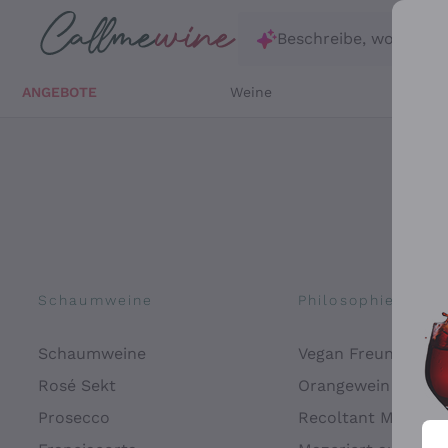
Zum Hauptinhalt springen
Beschreibe, wonach d
ANGEBOTE
Weine
Weißw
Schaumweine
Philosophien
Schaumweine
Vegan Freundlich
Rosé Sekt
Orangewein
Prosecco
Recoltant Manipul