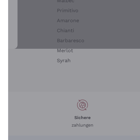
Malbec
Primitivo
Amarone
alla
Chianti
ay
Barbaresco
Merlot
n
Syrah
Sichere
zahlungen