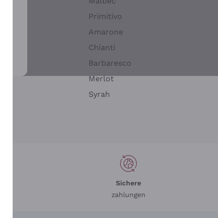
Malbec
Primitivo
Amarone
alla
Chianti
ay
Barbaresco
Merlot
n
Syrah
Sichere
zahlungen