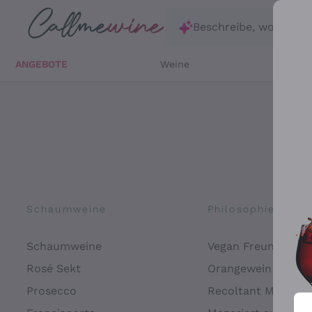
Zum Hauptinhalt springen
Beschreibe, wonach d
ANGEBOTE
Weine
Weißw
Schaumweine
Philosophien
Schaumweine
Vegan Freundlich
Rosé Sekt
Orangewein
Prosecco
Recoltant Manipul