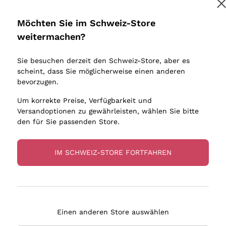
Donnafugata
Lugana
Occhipinti Arianna
Riesling
Möchten Sie im Schweiz-Store
Melden Sie mich an
Biondi Santi
Sancerre
weitermachen?
Sulfite
Franz Haas
Ribolla Gi
Sie besuchen derzeit den Schweiz-Store, aber es
Argiolas
Chardonn
tere Informationen finden Sie in unserem
Datenschutz-Bestimmungen
scheint, dass Sie möglicherweise einen anderen
bauern
Zenato
Pinot Gris
bevorzugen.
Ca' dei Frati
Sauvigno
Um korrekte Preise, Verfügbarkeit und
Versandoptionen zu gewährleisten, wählen Sie bitte
den für Sie passenden Store.
IM SCHWEIZ-STORE FORTFAHREN
eferung in 4-7 Tagen
Zahlung
in Schweiz
in 3 Raten
Einen anderen Store auswählen