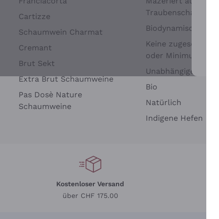
Franciacorta
Mazeriert auf
Traubenschalen
Cartizze
Biodynamisch
Schaumwein Charmat
Keine zugesetzten 
Cremant
oder Minimum
Brut Sekt
Wei
Unabhängige Wein
Extra Brut Schaumweine
Bio
Pas Dosè Nature
Natürlich
Schaumweine
Indigene Hefen
Kostenloser Versand
Li
über CHF 175.00