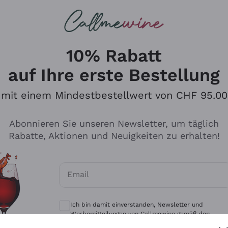
u suchst
eine
Rotweine
Champagne
10% Rabatt
auf Ihre erste Bestellung
mit einem Mindestbestellwert von CHF 95.00
Durchsuchen Sie den Katalo
Abonnieren Sie unseren Newsletter, um täglich
Rabatte, Aktionen und Neuigkeiten zu erhalten!
Produzenten
Weißwei
Email
Antinori
Assyrtiko
Optionale Einwilligungen zum Erhalt von 
Ornellaia
Greco
Ich bin damit einverstanden, Newsletter und
ant
Ca' del Bosco
Gavi
Werbemitteilungen von Callmewine gemäß den -
Vorschriften zu erhalten.
Datenschutz-Bestimmungen