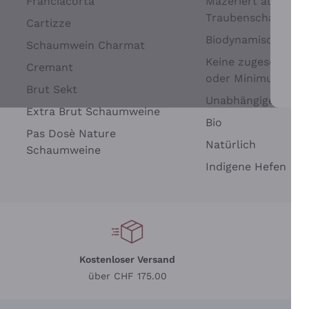
Franciacorta
Mazeriert auf
Traubenschalen
Cartizze
Biodynamisch
Schaumwein Charmat
Keine zugesetzten 
Cremant
oder Minimum
Brut Sekt
Wei
Unabhängige Wein
Extra Brut Schaumweine
Bio
Pas Dosè Nature
Natürlich
Schaumweine
Indigene Hefen
Kostenloser Versand
Li
über CHF 175.00