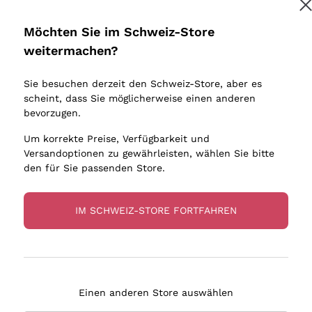
Donnafugata
Lugana
Occhipinti Arianna
Riesling
Möchten Sie im Schweiz-Store
Melden Sie mich an
Biondi Santi
Sancerre
weitermachen?
Sulfite
Franz Haas
Ribolla Gi
Sie besuchen derzeit den Schweiz-Store, aber es
Argiolas
Chardonn
tere Informationen finden Sie in unserem
Datenschutz-Bestimmungen
scheint, dass Sie möglicherweise einen anderen
bauern
Zenato
Pinot Gris
bevorzugen.
Ca' dei Frati
Sauvigno
Um korrekte Preise, Verfügbarkeit und
Versandoptionen zu gewährleisten, wählen Sie bitte
den für Sie passenden Store.
IM SCHWEIZ-STORE FORTFAHREN
eferung in 4-7 Tagen
Zahlung
in Schweiz
in 3 Raten
Einen anderen Store auswählen