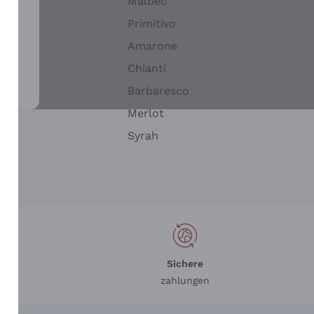
Malbec
Primitivo
Amarone
alla
Chianti
ay
Barbaresco
Merlot
n
Syrah
Sichere
zahlungen