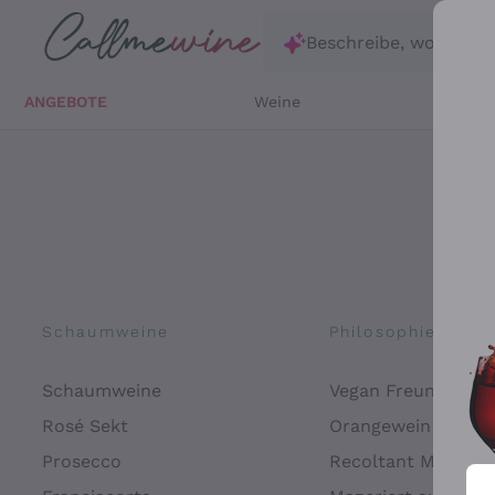
Zum Hauptinhalt springen
Beschreibe, wonach d
ANGEBOTE
Weine
Weißw
Schaumweine
Philosophien
Schaumweine
Vegan Freundlich
Rosé Sekt
Orangewein
Prosecco
Recoltant Manipul