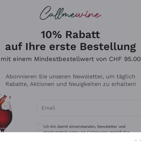
u suchst
eine
Rotweine
Champagne
10% Rabatt
auf Ihre erste Bestellung
mit einem Mindestbestellwert von CHF 95.00
Durchsuchen Sie den Katalo
Abonnieren Sie unseren Newsletter, um täglich
Rabatte, Aktionen und Neuigkeiten zu erhalten!
Produzenten
Weißwei
Email
Antinori
Assyrtiko
Optionale Einwilligungen zum Erhalt von 
Ornellaia
Greco
Ich bin damit einverstanden, Newsletter und
ant
Ca' del Bosco
Gavi
Werbemitteilungen von Callmewine gemäß den -
Vorschriften zu erhalten.
Datenschutz-Bestimmungen