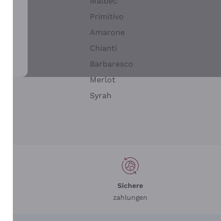
Malbec
Primitivo
Amarone
alla
Chianti
ay
Barbaresco
Merlot
n
Syrah
Sichere
zahlungen