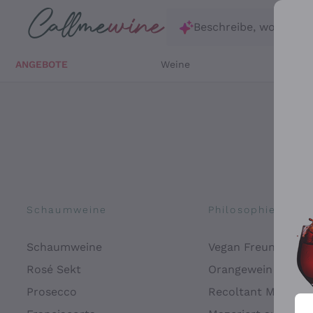
Zum Hauptinhalt springen
Beschreibe, wonach d
ANGEBOTE
Weine
Weißw
Schaumweine
Philosophien
Schaumweine
Vegan Freundlich
Rosé Sekt
Orangewein
Prosecco
Recoltant Manipul