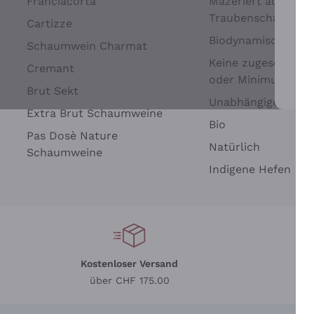
Franciacorta
Mazeriert auf
Traubenschalen
Cartizze
Biodynamisch
Schaumwein Charmat
Keine zugesetzten 
Cremant
oder Minimum
Brut Sekt
Wei
Unabhängige Wein
Extra Brut Schaumweine
Bio
Pas Dosè Nature
Natürlich
Schaumweine
Indigene Hefen
Kostenloser Versand
Li
über CHF 175.00