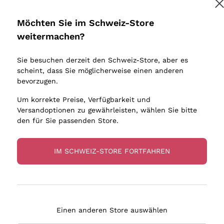
Donnafugata
Lugana
Occhipinti Arianna
Riesling
Möchten Sie im Schweiz-Store
Melden Sie mich an
Biondi Santi
Sancerre
weitermachen?
Sulfite
Franz Haas
Ribolla Gi
Sie besuchen derzeit den Schweiz-Store, aber es
Argiolas
Chardonn
tere Informationen finden Sie in unserem
Datenschutz-Bestimmungen
scheint, dass Sie möglicherweise einen anderen
bauern
Zenato
Pinot Gris
bevorzugen.
Ca' dei Frati
Sauvigno
Um korrekte Preise, Verfügbarkeit und
Versandoptionen zu gewährleisten, wählen Sie bitte
den für Sie passenden Store.
IM SCHWEIZ-STORE FORTFAHREN
eferung in 4-7 Tagen
Zahlung
in Schweiz
in 3 Raten
Einen anderen Store auswählen