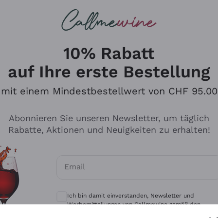
u suchst
eine
Rotweine
Champagne
10% Rabatt
auf Ihre erste Bestellung
mit einem Mindestbestellwert von CHF 95.00
Durchsuchen Sie den Katalo
Abonnieren Sie unseren Newsletter, um täglich
Rabatte, Aktionen und Neuigkeiten zu erhalten!
Produzenten
Weißwei
Email
Antinori
Assyrtiko
Optionale Einwilligungen zum Erhalt von 
Ornellaia
Greco
Ich bin damit einverstanden, Newsletter und
ant
Ca' del Bosco
Gavi
Werbemitteilungen von Callmewine gemäß den -
Vorschriften zu erhalten.
Datenschutz-Bestimmungen