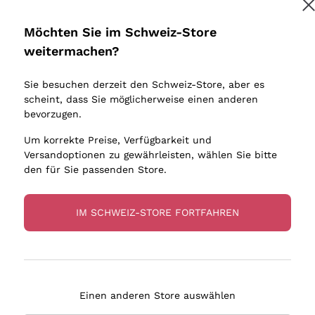
Donnafugata
Lugana
Occhipinti Arianna
Riesling
Möchten Sie im Schweiz-Store
Melden Sie mich an
Biondi Santi
Sancerre
weitermachen?
Sulfite
Franz Haas
Ribolla Gi
Sie besuchen derzeit den Schweiz-Store, aber es
Argiolas
Chardonn
tere Informationen finden Sie in unserem
Datenschutz-Bestimmungen
scheint, dass Sie möglicherweise einen anderen
bauern
Zenato
Pinot Gris
bevorzugen.
Ca' dei Frati
Sauvigno
Um korrekte Preise, Verfügbarkeit und
Versandoptionen zu gewährleisten, wählen Sie bitte
den für Sie passenden Store.
IM SCHWEIZ-STORE FORTFAHREN
eferung in 4-7 Tagen
Zahlung
in Schweiz
in 3 Raten
Einen anderen Store auswählen