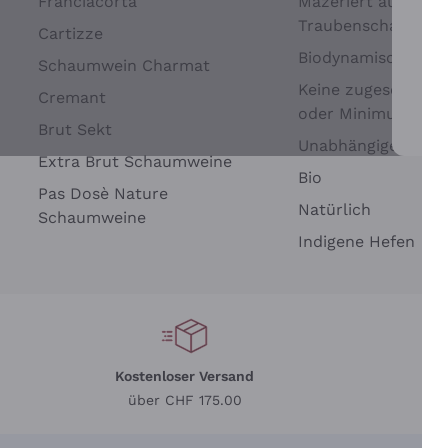
Franciacorta
Mazeriert auf
Traubenschalen
Cartizze
Biodynamisch
Schaumwein Charmat
Keine zugesetzten 
Cremant
oder Minimum
Brut Sekt
Wei
Unabhängige Wein
Extra Brut Schaumweine
Bio
Pas Dosè Nature
Natürlich
Schaumweine
Indigene Hefen
Kostenloser Versand
Li
über CHF 175.00