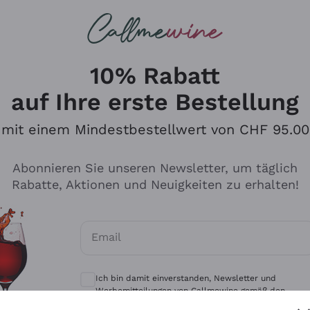
u suchst
eine
Rotweine
Champagne
10% Rabatt
auf Ihre erste Bestellung
mit einem Mindestbestellwert von CHF 95.00
Durchsuchen Sie den Katalo
Abonnieren Sie unseren Newsletter, um täglich
Rabatte, Aktionen und Neuigkeiten zu erhalten!
Produzenten
Weißwei
Email
Antinori
Assyrtiko
Optionale Einwilligungen zum Erhalt von 
Ornellaia
Greco
Ich bin damit einverstanden, Newsletter und
ant
Ca' del Bosco
Gavi
Werbemitteilungen von Callmewine gemäß den -
Vorschriften zu erhalten.
Datenschutz-Bestimmungen