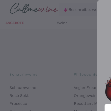
Zum Hauptinhalt springen
Beschreibe, wonach d
ANGEBOTE
Weine
Weißw
Schaumweine
Philosophien
Schaumweine
Vegan Freundlich
Rosé Sekt
Orangewein
Prosecco
Recoltant Manipul