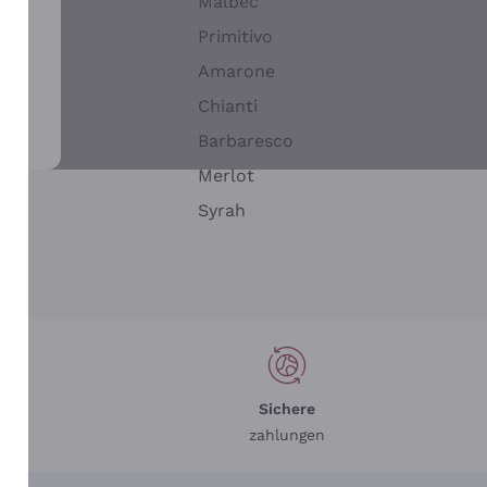
Malbec
Primitivo
Amarone
alla
Chianti
ay
Barbaresco
Merlot
n
Syrah
Sichere
zahlungen