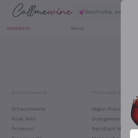
Zum Hauptinhalt springen
Beschreibe, wonach d
ANGEBOTE
Weine
Weißw
Schaumweine
Philosophien
Schaumweine
Vegan Freundlich
Rosé Sekt
Orangewein
Prosecco
Recoltant Manipul