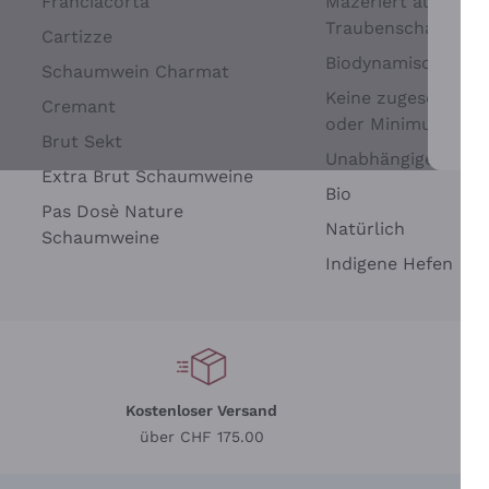
Franciacorta
Mazeriert auf
Traubenschalen
Cartizze
Biodynamisch
Schaumwein Charmat
Keine zugesetzten 
Cremant
oder Minimum
Brut Sekt
Wei
Unabhängige Wein
Extra Brut Schaumweine
Bio
Pas Dosè Nature
Natürlich
Schaumweine
Indigene Hefen
Kostenloser Versand
Li
über CHF 175.00