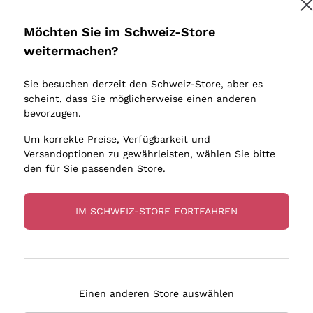
Donnafugata
Lugana
Occhipinti Arianna
Riesling
Möchten Sie im Schweiz-Store
Melden Sie mich an
Biondi Santi
Sancerre
weitermachen?
Sulfite
Franz Haas
Ribolla Gi
Sie besuchen derzeit den Schweiz-Store, aber es
Argiolas
Chardonn
tere Informationen finden Sie in unserem
Datenschutz-Bestimmungen
scheint, dass Sie möglicherweise einen anderen
bauern
Zenato
Pinot Gris
bevorzugen.
Ca' dei Frati
Sauvigno
Um korrekte Preise, Verfügbarkeit und
Versandoptionen zu gewährleisten, wählen Sie bitte
den für Sie passenden Store.
IM SCHWEIZ-STORE FORTFAHREN
eferung in 4-7 Tagen
Zahlung
in Schweiz
in 3 Raten
Einen anderen Store auswählen