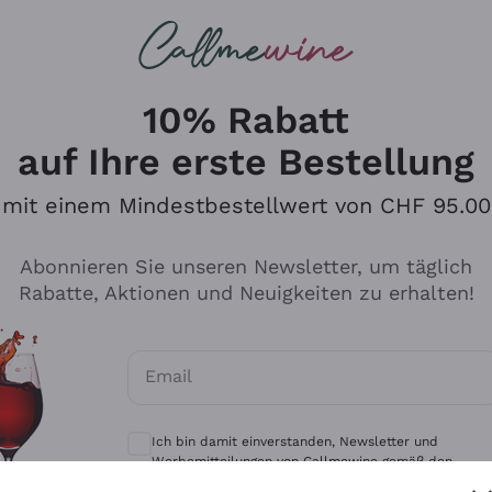
u suchst
eine
Rotweine
Champagne
10% Rabatt
auf Ihre erste Bestellung
mit einem Mindestbestellwert von CHF 95.00
Durchsuchen Sie den Katalo
Abonnieren Sie unseren Newsletter, um täglich
Rabatte, Aktionen und Neuigkeiten zu erhalten!
Produzenten
Weißwei
Email
Antinori
Assyrtiko
Optionale Einwilligungen zum Erhalt von 
Ornellaia
Greco
Ich bin damit einverstanden, Newsletter und
ant
Ca' del Bosco
Gavi
Werbemitteilungen von Callmewine gemäß den -
Vorschriften zu erhalten.
Datenschutz-Bestimmungen