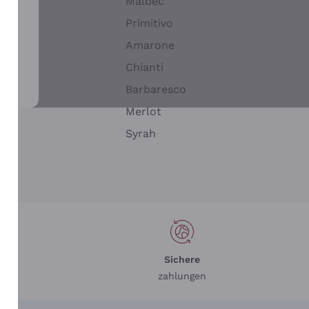
Malbec
Primitivo
Amarone
alla
Chianti
ay
Barbaresco
Merlot
n
Syrah
Sichere
zahlungen