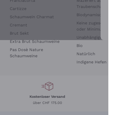
Franciacorta
Mazeriert auf
Traubenschalen
Cartizze
Biodynamisch
Schaumwein Charmat
Keine zugesetzten 
Cremant
oder Minimum
Brut Sekt
Wei
Unabhängige Wein
Extra Brut Schaumweine
Bio
Pas Dosè Nature
Natürlich
Schaumweine
Indigene Hefen
Kostenloser Versand
Li
über CHF 175.00