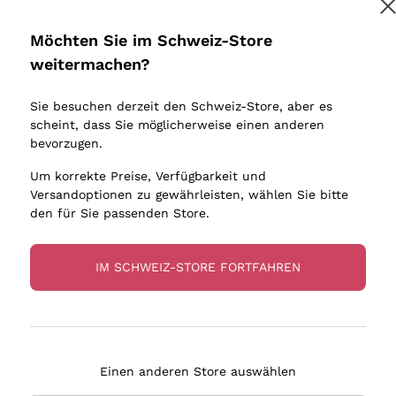
Donnafugata
Lugana
Occhipinti Arianna
Riesling
Möchten Sie im Schweiz-Store
Melden Sie mich an
Biondi Santi
Sancerre
weitermachen?
Sulfite
Franz Haas
Ribolla Gi
Sie besuchen derzeit den Schweiz-Store, aber es
Argiolas
Chardonn
tere Informationen finden Sie in unserem
Datenschutz-Bestimmungen
scheint, dass Sie möglicherweise einen anderen
bauern
Zenato
Pinot Gris
bevorzugen.
Ca' dei Frati
Sauvigno
Um korrekte Preise, Verfügbarkeit und
Versandoptionen zu gewährleisten, wählen Sie bitte
den für Sie passenden Store.
IM SCHWEIZ-STORE FORTFAHREN
eferung in 4-7 Tagen
Zahlung
in Schweiz
in 3 Raten
Einen anderen Store auswählen