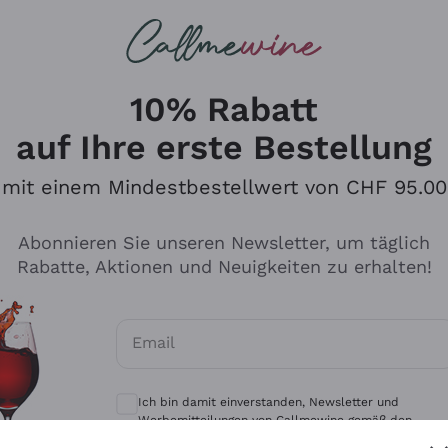
u suchst
eine
Rotweine
Champagne
10% Rabatt
auf Ihre erste Bestellung
mit einem Mindestbestellwert von CHF 95.00
Durchsuchen Sie den Katalo
Abonnieren Sie unseren Newsletter, um täglich
Rabatte, Aktionen und Neuigkeiten zu erhalten!
Produzenten
Weißwei
Email
Antinori
Assyrtiko
Optionale Einwilligungen zum Erhalt von 
Ornellaia
Greco
Ich bin damit einverstanden, Newsletter und
ant
Ca' del Bosco
Gavi
Werbemitteilungen von Callmewine gemäß den -
Vorschriften zu erhalten.
Datenschutz-Bestimmungen