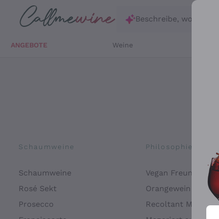
Zum Hauptinhalt springen
Beschreibe, wonach d
ANGEBOTE
Weine
Weißw
Schaumweine
Philosophien
Schaumweine
Vegan Freundlich
Rosé Sekt
Orangewein
Prosecco
Recoltant Manipul