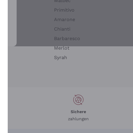
Malbec
Primitivo
Amarone
alla
Chianti
ay
Barbaresco
Merlot
n
Syrah
Sichere
zahlungen