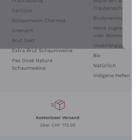
Franciacorta
Mazeriert auf
Traubenschalen
Cartizze
Biodynamisch
Schaumwein Charmat
Keine zugesetzten 
Cremant
oder Minimum
Brut Sekt
Wei
Unabhängige Wein
Extra Brut Schaumweine
Bio
Pas Dosè Nature
Natürlich
Schaumweine
Indigene Hefen
Kostenloser Versand
Li
über CHF 175.00