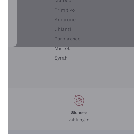
Malbec
Primitivo
Amarone
alla
Chianti
ay
Barbaresco
Merlot
n
Syrah
Sichere
zahlungen