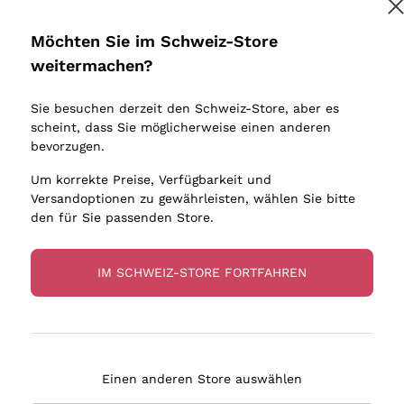
Donnafugata
Lugana
Occhipinti Arianna
Riesling
Möchten Sie im Schweiz-Store
Melden Sie mich an
Biondi Santi
Sancerre
weitermachen?
Sulfite
Franz Haas
Ribolla Gi
Sie besuchen derzeit den Schweiz-Store, aber es
Argiolas
Chardonn
tere Informationen finden Sie in unserem
Datenschutz-Bestimmungen
scheint, dass Sie möglicherweise einen anderen
bauern
Zenato
Pinot Gris
bevorzugen.
Ca' dei Frati
Sauvigno
Um korrekte Preise, Verfügbarkeit und
Versandoptionen zu gewährleisten, wählen Sie bitte
den für Sie passenden Store.
IM SCHWEIZ-STORE FORTFAHREN
eferung in 4-7 Tagen
Zahlung
in Schweiz
in 3 Raten
Einen anderen Store auswählen