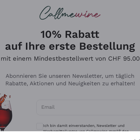
u suchst
eine
Rotweine
Champagne
10% Rabatt
auf Ihre erste Bestellung
mit einem Mindestbestellwert von CHF 95.00
Durchsuchen Sie den Katalo
Abonnieren Sie unseren Newsletter, um täglich
Rabatte, Aktionen und Neuigkeiten zu erhalten!
Produzenten
Weißwei
Email
Antinori
Assyrtiko
Optionale Einwilligungen zum Erhalt von 
Ornellaia
Greco
Ich bin damit einverstanden, Newsletter und
ant
Ca' del Bosco
Gavi
Werbemitteilungen von Callmewine gemäß den -
Vorschriften zu erhalten.
Datenschutz-Bestimmungen