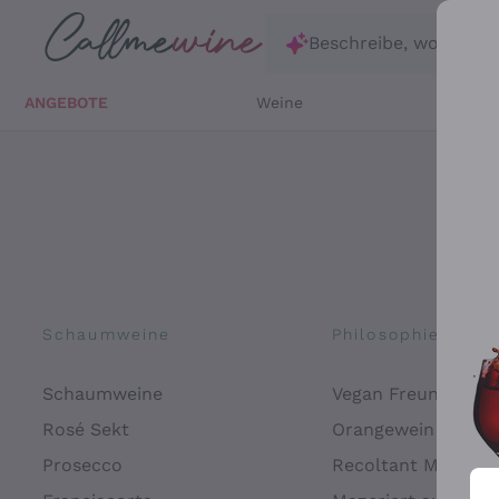
Zum Hauptinhalt springen
Beschreibe, wonach d
ANGEBOTE
Weine
Weißw
Schaumweine
Philosophien
Schaumweine
Vegan Freundlich
Rosé Sekt
Orangewein
Prosecco
Recoltant Manipul