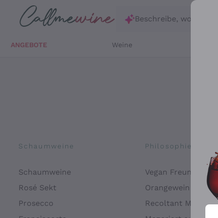
Zum Hauptinhalt springen
Beschreibe, wonach d
ANGEBOTE
Weine
Weißw
Schaumweine
Philosophien
Schaumweine
Vegan Freundlich
Rosé Sekt
Orangewein
Prosecco
Recoltant Manipul