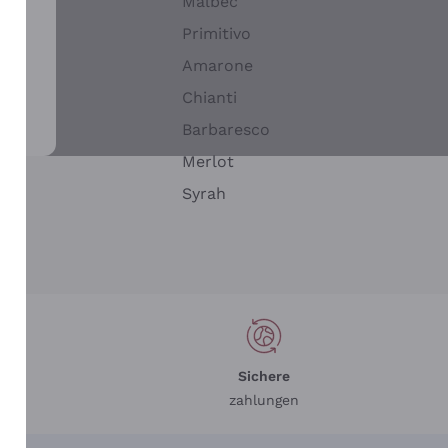
Malbec
Primitivo
Amarone
alla
Chianti
ay
Barbaresco
Merlot
n
Syrah
Sichere
zahlungen