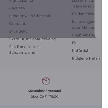
Franciacorta
Mazeriert auf
Traubenschalen
Cartizze
Biodynamisch
Schaumwein Charmat
Keine zugesetzten 
Cremant
oder Minimum
Brut Sekt
Wei
Unabhängige Wein
Extra Brut Schaumweine
Bio
Pas Dosè Nature
Natürlich
Schaumweine
Indigene Hefen
Kostenloser Versand
Li
über CHF 175.00