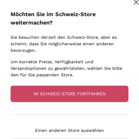
Donnafugata
Lugana
Occhipinti Arianna
Riesling
Möchten Sie im Schweiz-Store
Melden Sie mich an
Biondi Santi
Sancerre
weitermachen?
Sulfite
Franz Haas
Ribolla Gi
Sie besuchen derzeit den Schweiz-Store, aber es
Argiolas
Chardonn
tere Informationen finden Sie in unserem
Datenschutz-Bestimmungen
scheint, dass Sie möglicherweise einen anderen
bauern
Zenato
Pinot Gris
bevorzugen.
Ca' dei Frati
Sauvigno
Um korrekte Preise, Verfügbarkeit und
Versandoptionen zu gewährleisten, wählen Sie bitte
den für Sie passenden Store.
IM SCHWEIZ-STORE FORTFAHREN
eferung in 4-7 Tagen
Zahlung
in Schweiz
in 3 Raten
Einen anderen Store auswählen