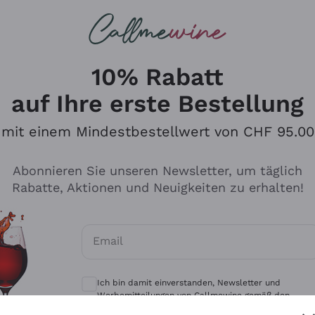
u suchst
eine
Rotweine
Champagne
10% Rabatt
auf Ihre erste Bestellung
mit einem Mindestbestellwert von CHF 95.00
Durchsuchen Sie den Katalo
Abonnieren Sie unseren Newsletter, um täglich
Rabatte, Aktionen und Neuigkeiten zu erhalten!
Produzenten
Weißwei
Email
Antinori
Assyrtiko
Optionale Einwilligungen zum Erhalt von 
Ornellaia
Greco
Ich bin damit einverstanden, Newsletter und
ant
Ca' del Bosco
Gavi
Werbemitteilungen von Callmewine gemäß den -
Vorschriften zu erhalten.
Datenschutz-Bestimmungen