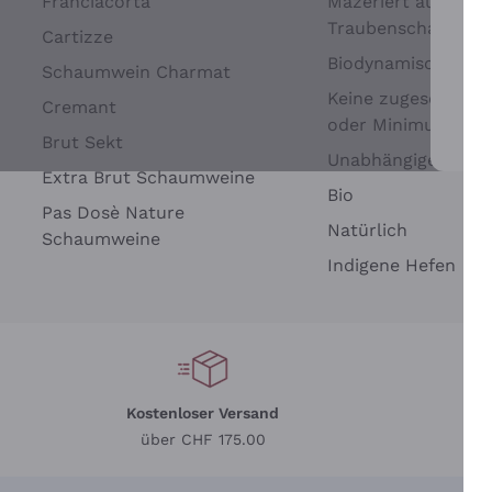
Franciacorta
Mazeriert auf
Traubenschalen
Cartizze
Biodynamisch
Schaumwein Charmat
Keine zugesetzten 
Cremant
oder Minimum
Brut Sekt
Wei
Unabhängige Wein
Extra Brut Schaumweine
Bio
Pas Dosè Nature
Natürlich
Schaumweine
Indigene Hefen
Kostenloser Versand
Li
über CHF 175.00