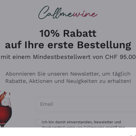
u suchst
eine
Rotweine
Champagne
10% Rabatt
auf Ihre erste Bestellung
mit einem Mindestbestellwert von CHF 95.00
Durchsuchen Sie den Katalo
Abonnieren Sie unseren Newsletter, um täglich
Rabatte, Aktionen und Neuigkeiten zu erhalten!
Produzenten
Weißwei
Email
Antinori
Assyrtiko
Optionale Einwilligungen zum Erhalt von 
Ornellaia
Greco
Ich bin damit einverstanden, Newsletter und
ant
Ca' del Bosco
Gavi
Werbemitteilungen von Callmewine gemäß den -
Vorschriften zu erhalten.
Datenschutz-Bestimmungen