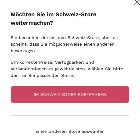
Donnafugata
Lugana
Occhipinti Arianna
Riesling
Möchten Sie im Schweiz-Store
Melden Sie mich an
Biondi Santi
Sancerre
weitermachen?
Sulfite
Franz Haas
Ribolla Gi
Sie besuchen derzeit den Schweiz-Store, aber es
Argiolas
Chardonn
tere Informationen finden Sie in unserem
Datenschutz-Bestimmungen
scheint, dass Sie möglicherweise einen anderen
bauern
Zenato
Pinot Gris
bevorzugen.
Ca' dei Frati
Sauvigno
Um korrekte Preise, Verfügbarkeit und
Versandoptionen zu gewährleisten, wählen Sie bitte
den für Sie passenden Store.
IM SCHWEIZ-STORE FORTFAHREN
eferung in 4-7 Tagen
Zahlung
in Schweiz
in 3 Raten
Einen anderen Store auswählen