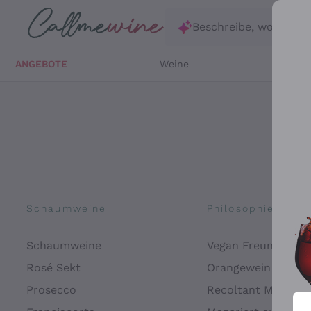
Zum Hauptinhalt springen
Beschreibe, wonach d
ANGEBOTE
Weine
Weißw
Schaumweine
Philosophien
Schaumweine
Vegan Freundlich
Rosé Sekt
Orangewein
Prosecco
Recoltant Manipul