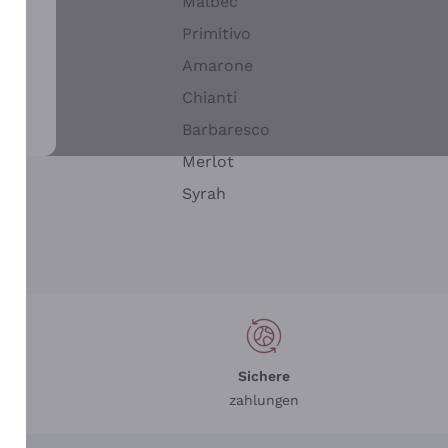
Malbec
Primitivo
Amarone
alla
Chianti
ay
Barbaresco
Merlot
n
Syrah
Sichere
zahlungen