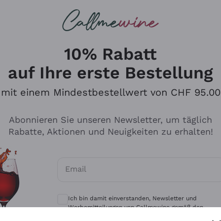
u suchst
eine
Rotweine
Champagne
10% Rabatt
auf Ihre erste Bestellung
mit einem Mindestbestellwert von CHF 95.00
Durchsuchen Sie den Katalo
Abonnieren Sie unseren Newsletter, um täglich
Rabatte, Aktionen und Neuigkeiten zu erhalten!
Produzenten
Weißwei
Email
Antinori
Assyrtiko
Optionale Einwilligungen zum Erhalt von 
Ornellaia
Greco
Ich bin damit einverstanden, Newsletter und
ant
Ca' del Bosco
Gavi
Werbemitteilungen von Callmewine gemäß den -
Vorschriften zu erhalten.
Datenschutz-Bestimmungen