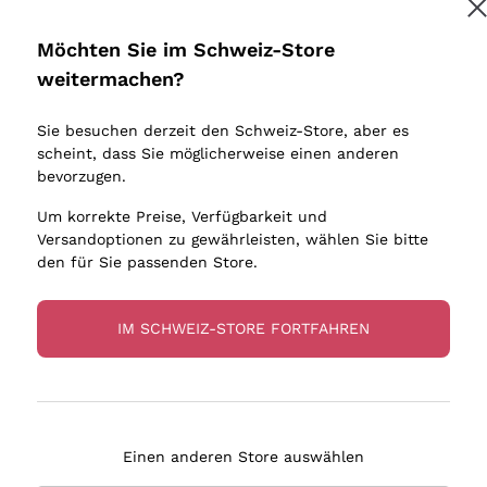
Donnafugata
Lugana
Occhipinti Arianna
Riesling
Möchten Sie im Schweiz-Store
Melden Sie mich an
Biondi Santi
Sancerre
weitermachen?
Sulfite
Franz Haas
Ribolla Gi
Sie besuchen derzeit den Schweiz-Store, aber es
Argiolas
Chardonn
tere Informationen finden Sie in unserem
Datenschutz-Bestimmungen
scheint, dass Sie möglicherweise einen anderen
bauern
Zenato
Pinot Gris
bevorzugen.
Ca' dei Frati
Sauvigno
Um korrekte Preise, Verfügbarkeit und
Versandoptionen zu gewährleisten, wählen Sie bitte
den für Sie passenden Store.
IM SCHWEIZ-STORE FORTFAHREN
eferung in 4-7 Tagen
Zahlung
in Schweiz
in 3 Raten
Einen anderen Store auswählen