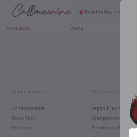
Zum Hauptinhalt springen
Beschreibe, wonach d
ANGEBOTE
Weine
Weißw
Schaumweine
Philosophien
Schaumweine
Vegan Freundlich
Rosé Sekt
Orangewein
Prosecco
Recoltant Manipul