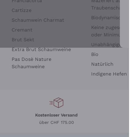
Franciacorta
Mazeriert auf
Traubenschalen
Cartizze
Biodynamisch
Schaumwein Charmat
Keine zugesetzten 
Cremant
oder Minimum
Brut Sekt
Wei
Unabhängige Wein
Extra Brut Schaumweine
Bio
Pas Dosè Nature
Natürlich
Schaumweine
Indigene Hefen
Kostenloser Versand
Li
über CHF 175.00