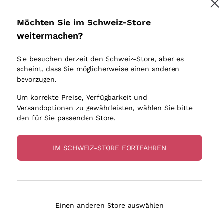
Donnafugata
Lugana
Occhipinti Arianna
Riesling
Möchten Sie im Schweiz-Store
Melden Sie mich an
Biondi Santi
Sancerre
weitermachen?
Sulfite
Franz Haas
Ribolla Gi
Sie besuchen derzeit den Schweiz-Store, aber es
Argiolas
Chardonn
tere Informationen finden Sie in unserem
Datenschutz-Bestimmungen
scheint, dass Sie möglicherweise einen anderen
bauern
Zenato
Pinot Gris
bevorzugen.
Ca' dei Frati
Sauvigno
Um korrekte Preise, Verfügbarkeit und
Versandoptionen zu gewährleisten, wählen Sie bitte
den für Sie passenden Store.
IM SCHWEIZ-STORE FORTFAHREN
eferung in 4-7 Tagen
Zahlung
in Schweiz
in 3 Raten
Einen anderen Store auswählen