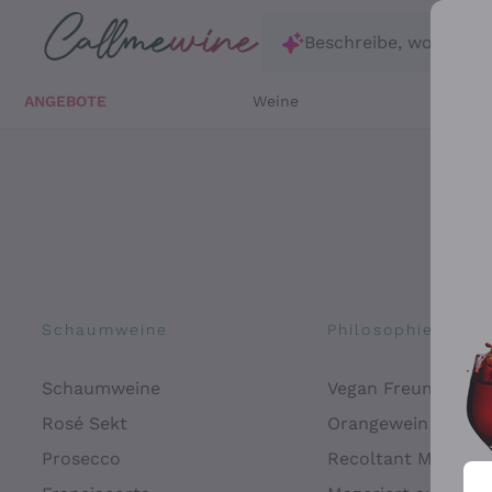
Zum Hauptinhalt springen
Beschreibe, wonach d
ANGEBOTE
Weine
Weißw
Schaumweine
Philosophien
Schaumweine
Vegan Freundlich
Rosé Sekt
Orangewein
Prosecco
Recoltant Manipul