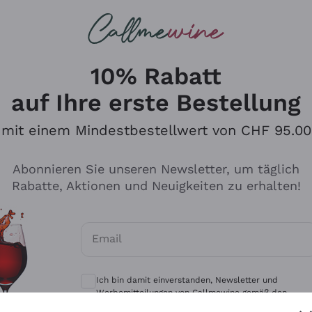
u suchst
eine
Rotweine
Champagne
10% Rabatt
auf Ihre erste Bestellung
mit einem Mindestbestellwert von CHF 95.00
Durchsuchen Sie den Katalo
Abonnieren Sie unseren Newsletter, um täglich
Rabatte, Aktionen und Neuigkeiten zu erhalten!
Produzenten
Weißwei
Email
Antinori
Assyrtiko
Optionale Einwilligungen zum Erhalt von 
Ornellaia
Greco
Ich bin damit einverstanden, Newsletter und
ant
Ca' del Bosco
Gavi
Werbemitteilungen von Callmewine gemäß den -
Vorschriften zu erhalten.
Datenschutz-Bestimmungen