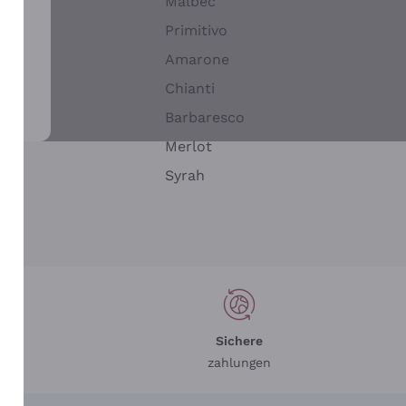
Malbec
Primitivo
Amarone
alla
Chianti
ay
Barbaresco
Merlot
n
Syrah
Sichere
zahlungen