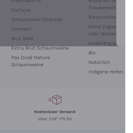
Franciacorta
Mazeriert auf
Traubenschalen
Cartizze
Biodynamisch
Schaumwein Charmat
Keine zugesetzten 
Cremant
oder Minimum
Brut Sekt
Wei
Unabhängige Wein
Extra Brut Schaumweine
Bio
Pas Dosè Nature
Natürlich
Schaumweine
Indigene Hefen
Kostenloser Versand
Li
über CHF 175.00